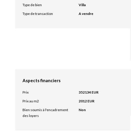
Type de bien
Villa
Type de transaction
A vendre
Aspects financiers
Prix
352134 EUR
Prix au m2
2012 EUR
Bien soumis à l'encadrement
Non
des loyers