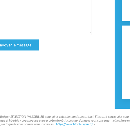
nvoyer le message
matisé par SELECTION IMMOBILIER pour gérer votre demande de contact. Elles sont conservées pour la 
atique et libertés », vous pouvez exercer votre droit d'accès aux données vous concernant et les f
sur laquelle vous pouvez vous inscrire ici :
https://www.bloctel.gouv.fr/
»