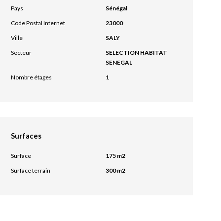
Pays
Sénégal
Code Postal Internet
23000
Ville
SALY
Secteur
SELECTION HABITAT
SENEGAL
Nombre étages
1
Surfaces
Surface
175 m2
Surface terrain
300 m2