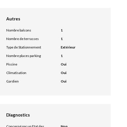
Autres
Nombre balcons
1
Nombre de terrasses
1
Type de Stationnement
Extérieur
Nombre places parking
1
Piscine
Oui
Climatisation
Oui
Gardien
Oui
Diagnostics
Concerné par un Etat des
Non