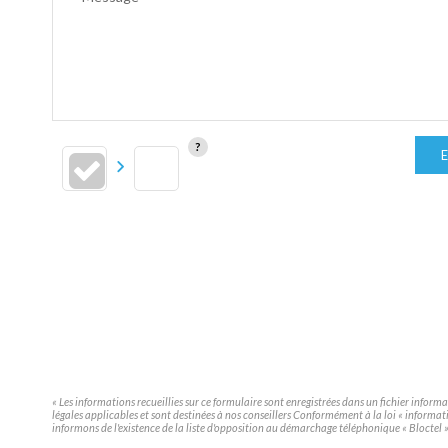
E
« Les informations recueillies sur ce formulaire sont enregistrées dans un fichier infor
légales applicables et sont destinées à nos conseillers Conformément à la loi « inform
informons de l'existence de la liste d'opposition au démarchage téléphonique « Bloctel », 