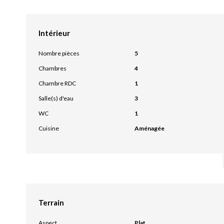
Intérieur
Nombre pièces
5
Chambres
4
Chambre RDC
1
Salle(s) d'eau
3
WC
1
Cuisine
Aménagée
Terrain
Aspect
Plat