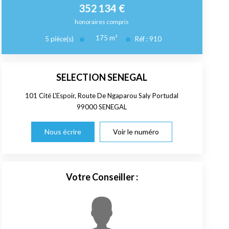
352 134 €
honoraires compris
175
m²
5
pièce(s)
Réf :
910
SELECTION SENEGAL
101 Cité L'Espoir, Route De Ngaparou Saly Portudal
99000
SENEGAL
Nous écrire
Voir le numéro
Votre Conseiller :