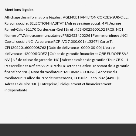
Mentions légales
Affichage des informations légales : AGENCE HAMILTON CORDES-SUR-CIEL |
Raison sociale : SELECTION HABITAT | Adresse siège social : 4 Pl. Jeanne
Ramel-Cals - 81170 Cordes-sur-Ciel | Siret : 45345025600152 | RCS : NC |
Numero TVA Intracommunautaire : FR82453450256 | Forme juridique : NC |
Capital social : NC | Assurance RCP : VD 7.000.001 / 15397 |
Carte T :
CPI12022016000008762 | Date de délivrance : 0000-00-00 | Lieu de
délivrance : 12000 RODEZ | Caisse de garantie financière : QBE EUROPE SA /
NV. | N° de caisse de garantie : NC | Adresse caisse de garantie : Tour CBX – 1
Passerelle des Reflets 92913 Paris La Défense Cedex | Montant de la garantie
financière : NC | Nom du médiateur : MEDIMMOCONSO | Adresse du
médiateur : 1 Allée du Parc de Mesemena, La Baule-Escoublac (44500) |
Adresse du site : NC |
Entreprise juridiquement et financièrement
indépendante