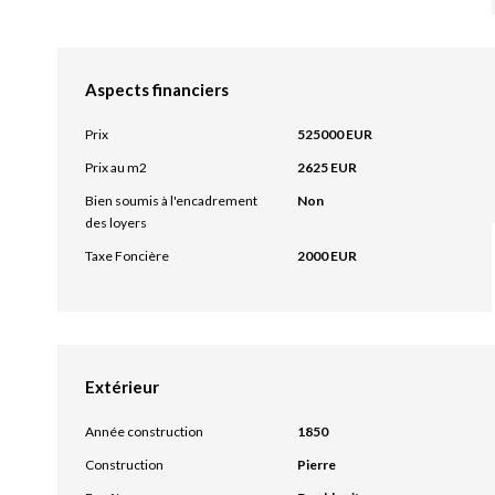
Aspects financiers
Prix
525000 EUR
Prix au m2
2625 EUR
Bien soumis à l'encadrement
Non
des loyers
Taxe Foncière
2000 EUR
Extérieur
Année construction
1850
Construction
Pierre