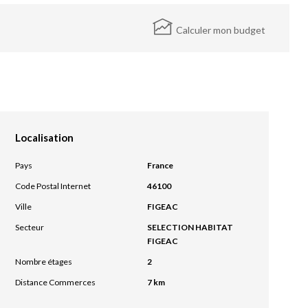
Calculer mon budget
Localisation
Pays
France
Code Postal Internet
46100
Ville
FIGEAC
Secteur
SELECTION HABITAT
FIGEAC
Nombre étages
2
Distance Commerces
7 km