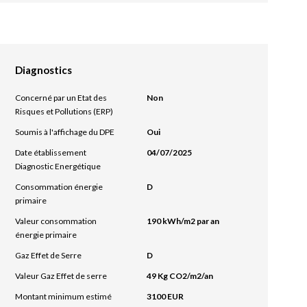
Diagnostics
Concerné par un Etat des
Non
Risques et Pollutions (ERP)
Soumis à l'affichage du DPE
Oui
Date établissement
04/07/2025
Diagnostic Energétique
Consommation énergie
D
primaire
Valeur consommation
190 kWh/m2 par an
énergie primaire
Gaz Effet de Serre
D
Valeur Gaz Effet de serre
49 Kg CO2/m2/an
Montant minimum estimé
3100 EUR