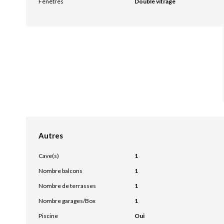
Fenêtres
Double vitrage
Autres
Cave(s)
1
Nombre balcons
1
Nombre de terrasses
1
Nombre garages/Box
1
Piscine
Oui