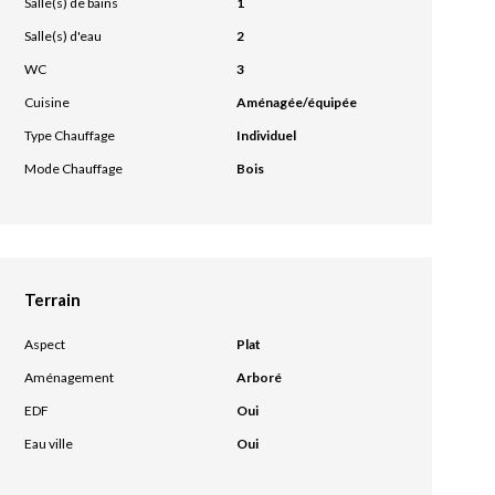
Salle(s) de bains
1
Salle(s) d'eau
2
WC
3
Cuisine
Aménagée/équipée
Type Chauffage
Individuel
Mode Chauffage
Bois
Terrain
Aspect
Plat
Aménagement
Arboré
EDF
Oui
Eau ville
Oui