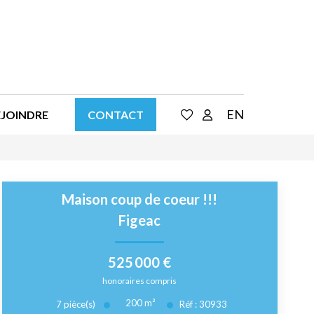
EN
EJOINDRE
CONTACT
Maison coup de coeur !!!
Figeac
525 000 €
honoraires compris
200
m²
7
pièce(s)
Réf :
30933