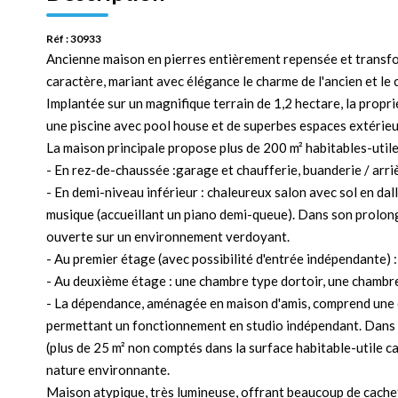
Réf : 30933
Ancienne maison en pierres entièrement repensée et transfor
caractère, mariant avec élégance le charme de l'ancien et le
Implantée sur un magnifique terrain de 1,2 hectare, la prop
une piscine avec pool house et de superbes espaces extérieurs
La maison principale propose plus de 200 m² habitables-utile
- En rez-de-chaussée :garage et chaufferie, buanderie / arri
- En demi-niveau inférieur : chaleureux salon avec sol en dal
musique (accueillant un piano demi-queue). Dans son prolon
ouverte sur un environnement verdoyant.
- Au premier étage (avec possibilité d'entrée indépendante) :
- Au deuxième étage : une chambre type dortoir, une chambre
- La dépendance, aménagée en maison d'amis, comprend une ch
permettant un fonctionnement en studio indépendant. Dans 
(plus de 25 m² non comptés dans la surface habitable-utile car
nature environnante.
Maison atypique, très lumineuse, offrant beaucoup de cachet e