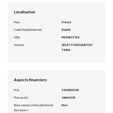
Localisation
Pays
France
Code Postal Internet
81640
Ville
MONESTIES
Secteur
SELECTION HABITAT
TARN
Aspects financiers
Prix
192000 EUR
Prix au m2
1864 EUR
Bien soumis à l'encadrement
Non
des loyers