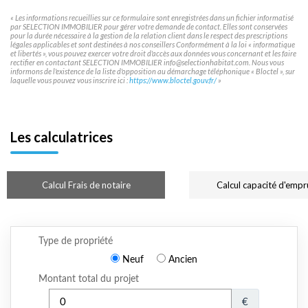
« Les informations recueillies sur ce formulaire sont enregistrées dans un fichier informatisé
par SELECTION IMMOBILIER pour gérer votre demande de contact. Elles sont conservées
pour la durée nécessaire à la gestion de la relation client dans le respect des prescriptions
légales applicables et sont destinées à nos conseillers Conformément à la loi « informatique
et libertés », vous pouvez exercer votre droit d'accès aux données vous concernant et les faire
rectifier en contactant SELECTION IMMOBILIER info@selectionhabitat.com. Nous vous
informons de l'existence de la liste d'opposition au démarchage téléphonique « Bloctel », sur
laquelle vous pouvez vous inscrire ici :
https://www.bloctel.gouv.fr/
»
Les calculatrices
Calcul Frais de notaire
Calcul capacité d'empr