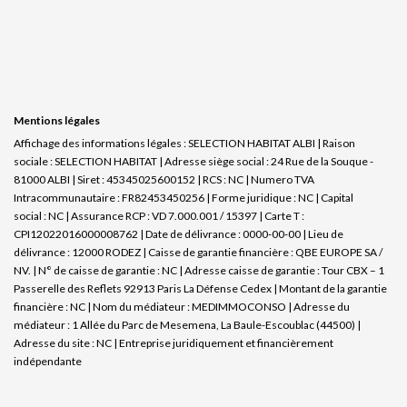
Mentions légales
Affichage des informations légales : SELECTION HABITAT ALBI | Raison
sociale : SELECTION HABITAT | Adresse siège social : 24 Rue de la Souque -
81000 ALBI | Siret : 45345025600152 | RCS : NC | Numero TVA
Intracommunautaire : FR82453450256 | Forme juridique : NC | Capital
social : NC | Assurance RCP : VD 7.000.001 / 15397 |
Carte T :
CPI12022016000008762 | Date de délivrance : 0000-00-00 | Lieu de
délivrance : 12000 RODEZ | Caisse de garantie financière : QBE EUROPE SA /
NV. | N° de caisse de garantie : NC | Adresse caisse de garantie : Tour CBX – 1
Passerelle des Reflets 92913 Paris La Défense Cedex | Montant de la garantie
financière : NC | Nom du médiateur : MEDIMMOCONSO | Adresse du
médiateur : 1 Allée du Parc de Mesemena, La Baule-Escoublac (44500) |
Adresse du site : NC |
Entreprise juridiquement et financièrement
indépendante