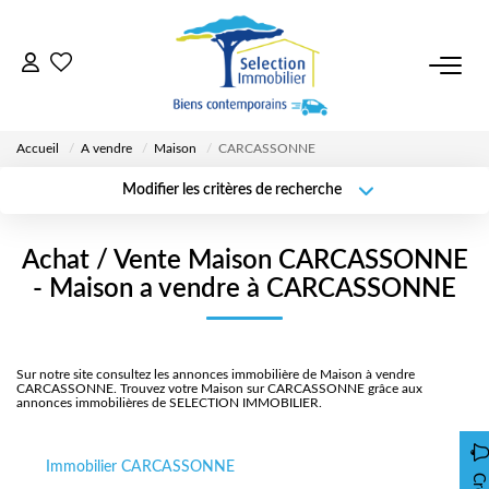
ACCUEIL
Accueil
A vendre
Maison
CARCASSONNE
NOS BIENS
Modifier les critères de recherche
Surface min
VENDRE UN BIEN
Localisation
Type de bien
Type de
Achat / Vente Maison CARCASSONNE
transaction
Rayon
Plus de critères
Budget max
- Maison a vendre à CARCASSONNE
DÉPOSEZ VOTRE RECHERCHE
Créer une
alerte
NOUS REJOINDRE
Sur notre site consultez les annonces immobilière de Maison à vendre
CARCASSONNE. Trouvez votre Maison sur CARCASSONNE grâce aux
annonces immobilières de SELECTION IMMOBILIER.
CONTACT
Immobilier CARCASSONNE
EN