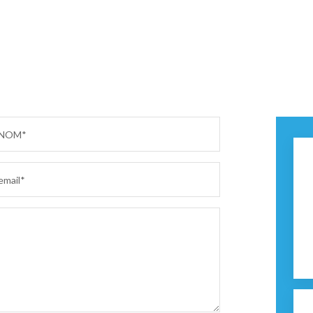
NOM*
email*