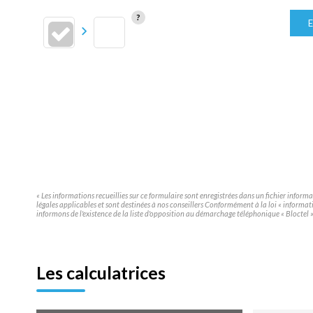
E
« Les informations recueillies sur ce formulaire sont enregistrées dans un fichier infor
légales applicables et sont destinées à nos conseillers Conformément à la loi « inform
informons de l'existence de la liste d'opposition au démarchage téléphonique « Bloctel », 
Les calculatrices