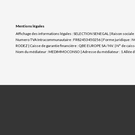
Mentions légales
Affichage des informations légales : SELECTION SENEGAL | Raison sociale :
Numero TVA Intracommunautaire : FR82453450256 | Forme juridique : NC | 
RODEZ | Caisse de garantie financière : QBE EUROPE SA / NV. | N° de caisse
Nom du médiateur : MEDIMMOCONSO | Adresse du médiateur : 1 Allée du P