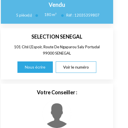
Vendu
180
m²
5
pièce(s)
Réf :
12035359807
SELECTION SENEGAL
101 Cité L'Espoir, Route De Ngaparou Saly Portudal
99000
SENEGAL
Nous écrire
Voir le numéro
Votre Conseiller :