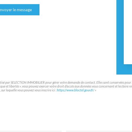
nvoyer le message
matisé par SELECTION IMMOBILIER pour gérer votre demande de contact. Elles sont conservées pour la 
atique et libertés », vous pouvez exercer votre droit d'accès aux données vous concernant et les f
sur laquelle vous pouvez vous inscrire ici :
https://www.bloctel.gouv.fr/
»