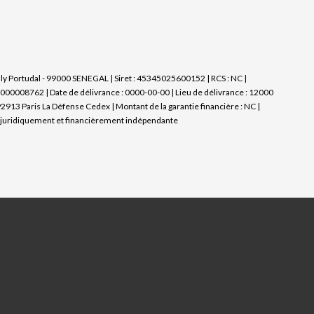
aly Portudal - 99000 SENEGAL | Siret : 45345025600152 | RCS : NC |
000008762 | Date de délivrance : 0000-00-00 | Lieu de délivrance : 12000
92913 Paris La Défense Cedex | Montant de la garantie financière : NC |
 juridiquement et financièrement indépendante