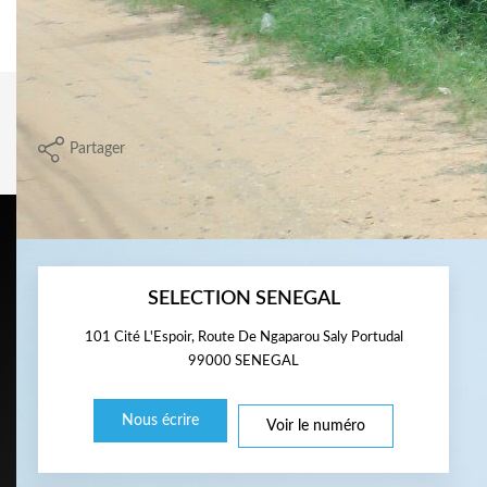
Nos honoraires
Nous contacter
Imprimer
Partager
Calculer mon budget
SELECTION SENEGAL
101 Cité L'Espoir, Route De Ngaparou Saly Portudal
99000
SENEGAL
Nous écrire
Voir le numéro