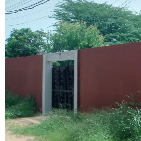
Actuellement à usage de bureaux, cet immeuble peut aussi
etre converti en une maison individuelle avec piscine !
Le permis de construire a également été accordé pour une
extension attenante et pour une 2ème construction.
Cet immeuble flambant neuf, construit en 2022, bien placé
et très accessible, est situé à seulement 150m de la route
Ngaparou-Saly, également proche de la mer et du centre
commercial Auchan / Saly Center.
Au RDC se trouve 1 pièce de 30m2, 1 toilettes et une
kitchénette. Une cage d'escalier mène à l'étage ou se
trouve également 1 pièce de 30m2 et 1 toilettes.
Commodités : l'alimentation au solaire inclue même les
clims, système déalarme, forage de 25m de profondeur.
Parkings : carport intérieur pour 2 voitures + 2 places de
parkings intérieur et plusieurs places de parkings à
l'extérieur.
Surface habitable : 70m2
Surface terrain : 373m2