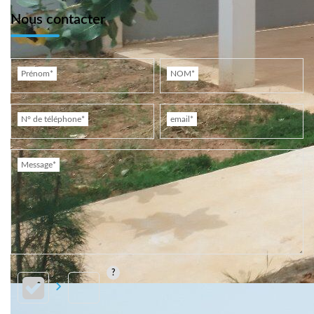
Nous contacter
Prénom*
NOM*
N° de téléphone*
email*
Message*