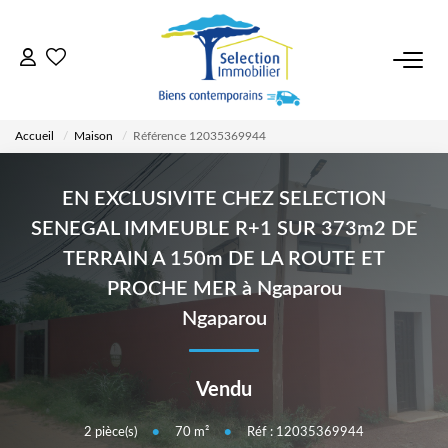
ACCUEIL
Accueil
Maison
Référence 12035369944
NOS BIENS
EN EXCLUSIVITE CHEZ SELECTION
VENDRE UN BIEN
SENEGAL IMMEUBLE R+1 SUR 373m2 DE
TERRAIN A 150m DE LA ROUTE ET
DÉPOSEZ VOTRE RECHERCHE
PROCHE MER à Ngaparou
Ngaparou
NOUS REJOINDRE
Vendu
CONTACT
2
pièce(s)
•
70
m²
•
Réf : 12035369944
EN