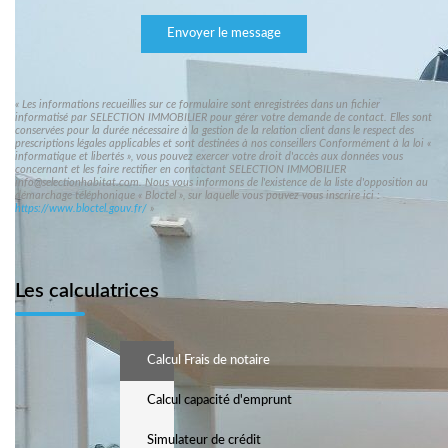
Envoyer le message
« Les informations recueillies sur ce formulaire sont enregistrées dans un fichier
informatisé par SELECTION IMMOBILIER pour gérer votre demande de contact. Elles sont
conservées pour la durée nécessaire à la gestion de la relation client dans le respect des
prescriptions légales applicables et sont destinées à nos conseillers Conformément à la loi «
informatique et libertés », vous pouvez exercer votre droit d'accès aux données vous
concernant et les faire rectifier en contactant SELECTION IMMOBILIER
info@selectionhabitat.com. Nous vous informons de l'existence de la liste d'opposition au
démarchage téléphonique « Bloctel », sur laquelle vous pouvez vous inscrire ici :
https://www.bloctel.gouv.fr/
»
Les calculatrices
Calcul Frais de notaire
Calcul capacité d'emprunt
Simulateur de crédit