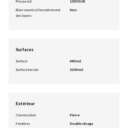
Prix au m2
1039 EUR
Bien soumis à l'encadrement
Non
des loyers
Surfaces
Surface
480 m2
Surface terrain
2200 m2
Extérieur
Construction
Pierre
Fenêtres
Double vitrage