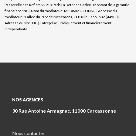
Passerelle des Reflets 92913 Paris La Défense Cedex | Montant de la garantie
financière : NC | Nom du médiateur : MEDIMMOCONSO | Adresse du
médiateur : 1 Allée du Parc de Mesemena, La Baule-Escoublac (44500) |
Adresse du site : NC |
Entreprise juridiquement et financièrement
indépendante
NOS AGENCES
30 Rue Antoine Armagnac, 11000 Carcassonne
Nous contacter