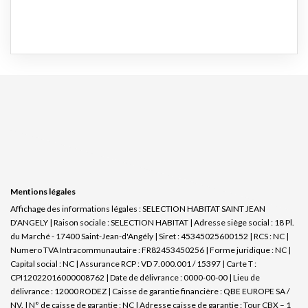
Mentions légales
Affichage des informations légales : SELECTION HABITAT SAINT JEAN
D'ANGELY | Raison sociale : SELECTION HABITAT | Adresse siège social : 18 Pl.
du Marché - 17400 Saint-Jean-d'Angély | Siret : 45345025600152 | RCS : NC |
Numero TVA Intracommunautaire : FR82453450256 | Forme juridique : NC |
Capital social : NC | Assurance RCP : VD 7.000.001 / 15397 |
Carte T :
CPI12022016000008762 | Date de délivrance : 0000-00-00 | Lieu de
délivrance : 12000 RODEZ | Caisse de garantie financière : QBE EUROPE SA /
NV. | N° de caisse de garantie : NC | Adresse caisse de garantie : Tour CBX – 1