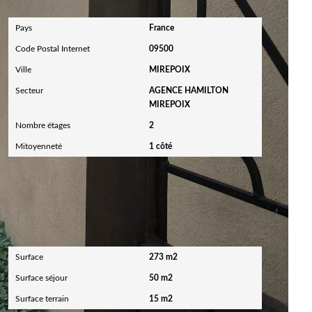
Pays
France
Code Postal Internet
09500
Ville
MIREPOIX
Secteur
AGENCE HAMILTON
MIREPOIX
Nombre étages
2
Mitoyenneté
1 côté
Surfaces
Surface
273 m2
Surface séjour
50 m2
Surface terrain
15 m2