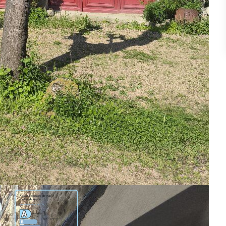
ur , qui a été très récemment isolée de l'intérieur , modernisée
ayant préservé nombre d'éléments anciens , comme les portes ,
t dans la même maison , d'y avoir au choix , une activité de
même famille d'avoir chacun son '' chez soi '' .
cette maison atypique un choix à considérer , que je me ferai un
sont disponibles sur le site Géorisques :