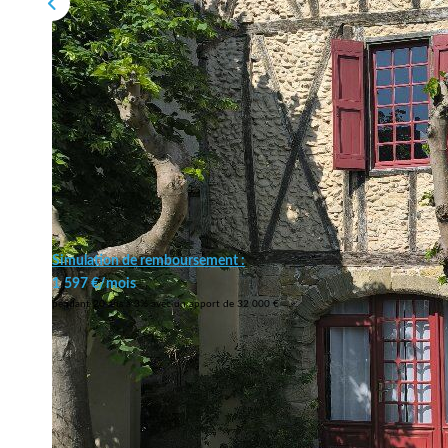
Simulation de remboursement :
1 597 €/mois
pendant 20 ans à 3% avec un apport de 32 000 €
Description
Réf : 12024372785
C'est LA maison de Mirepoix . Celle que tout le monde a déja