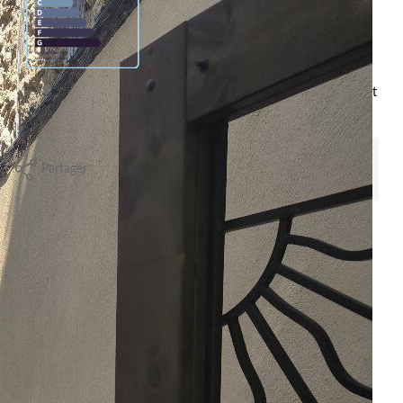
e standard entre 2384€ et 3226€. indexées aux années 2021,2022 et
Partager
Calculer mon budget
Localisation