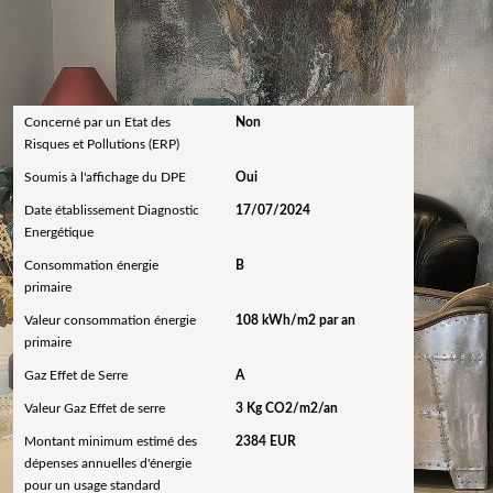
Diagnostics
Concerné par un Etat des
Non
Risques et Pollutions (ERP)
Soumis à l'affichage du DPE
Oui
Date établissement Diagnostic
17/07/2024
Energétique
Consommation énergie
B
primaire
Valeur consommation énergie
108 kWh/m2 par an
primaire
Gaz Effet de Serre
A
Valeur Gaz Effet de serre
3 Kg CO2/m2/an
Montant minimum estimé des
2384 EUR
dépenses annuelles d'énergie
pour un usage standard