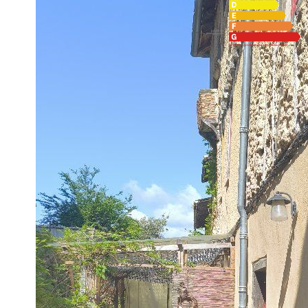
Montant estimé des dépenses annuelles d'énergie pour un usag
2023 (abonnement compris).
Imprimer
Nos honoraires
Caractéristiques détaillées
Général