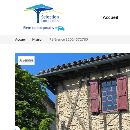
Accueil
Accueil
Maison
Référence 12024372785
A vendre