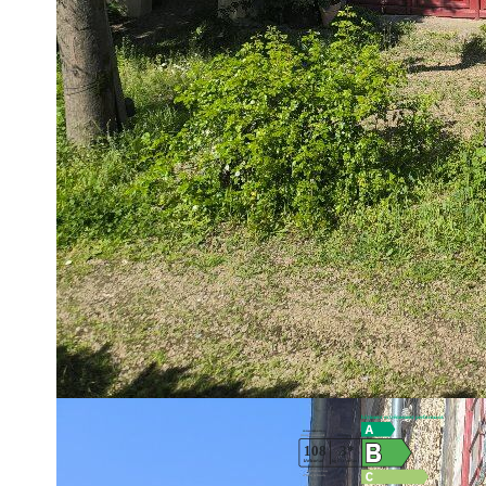
Elle est très ancienne , faite de beaux colombages à l'extérie
pour la rendre habitable avec un confort moderne , tout en 
les cheminées , certains parquets , certains colombages ...
Elle a également été aménagée pour permettre , tout en vivan
tourisme locatif , ou bien de permettre à deux membres d'une 
De belles pièces de vie , une rénovation de qualité, font de 
plaisir de vous présenter .
Les informations sur les risques auxquels ce bien est exposé 
www.georisques.gouv.fr »
**
Honoraires à la charge du vendeur
Diagnostics énergétiques