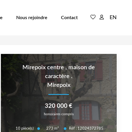
EN
he
Nous rejoindre
Contact
Mirepoix centre , maison de
caractère .
Mirepoix
320 000 €
honoraires compris
10
pièce(s)
Réf :
12024372785
273
m²