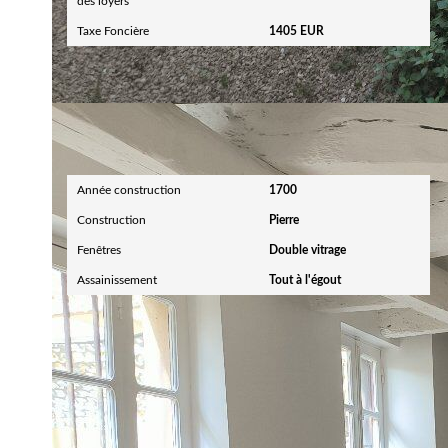
des loyers
Taxe Foncière
1405 EUR
Extérieur
Année construction
1700
Construction
Pierre
Fenêtres
Double vitrage
Assainissement
Tout à l'égout