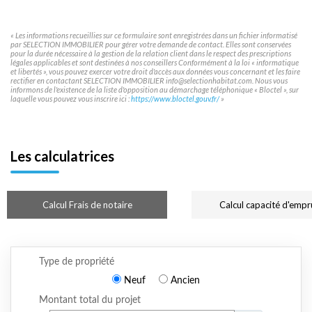
« Les informations recueillies sur ce formulaire sont enregistrées dans un fichier informatisé
par SELECTION IMMOBILIER pour gérer votre demande de contact. Elles sont conservées
pour la durée nécessaire à la gestion de la relation client dans le respect des prescriptions
légales applicables et sont destinées à nos conseillers Conformément à la loi « informatique
et libertés », vous pouvez exercer votre droit d'accès aux données vous concernant et les faire
rectifier en contactant SELECTION IMMOBILIER info@selectionhabitat.com. Nous vous
informons de l'existence de la liste d'opposition au démarchage téléphonique « Bloctel », sur
laquelle vous pouvez vous inscrire ici :
https://www.bloctel.gouv.fr/
»
Les calculatrices
Calcul Frais de notaire
Calcul capacité d'empr