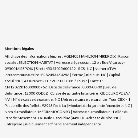
Mentions légales
Affichage des informations légales : AGENCE HAMILTON MIREPOIX | Raison
sociale : SELECTION HABITAT | Adresse siège social : 12 bis Rue Vigarozy -
09500 MIREPOIX | Siret : 45345025600152 | RCS : NC | Numero TVA
Intracommunautaire : FR82453450256 | Forme juridique : NC | Capital
social : NC | Assurance RCP : VD 7.000.001 / 15397 |
Carte T :
CPI12022016000008762 | Date de délivrance : 0000-00-00 | Lieu de
délivrance : 12000 RODEZ | Caisse de garantie financière : QBE EUROPE SA /
NV. | N° de caisse de garantie : NC | Adresse caisse de garantie : Tour CBX – 1
Passerelle des Reflets 92913 Paris La | Montant de la garantie financière : NC |
Nom du médiateur : MEDIMMOCONSO | Adresse du médiateur : 1 Allée du
Parc de Mesemena, La Baule-Escoublac (44500) | Adresse du site : NC |
Entreprise juridiquement et financièrement indépendante