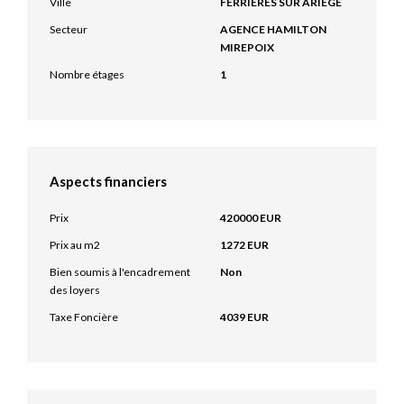
Ville
FERRIERES SUR ARIEGE
Secteur
AGENCE HAMILTON
MIREPOIX
Nombre étages
1
Aspects financiers
Prix
420000 EUR
Prix au m2
1272 EUR
Bien soumis à l'encadrement
Non
des loyers
Taxe Foncière
4039 EUR