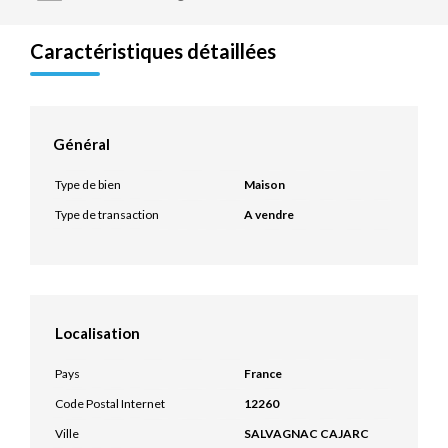
Caractéristiques détaillées
Général
Type de bien
Maison
Type de transaction
A vendre
Localisation
Pays
France
Code Postal Internet
12260
Ville
SALVAGNAC CAJARC