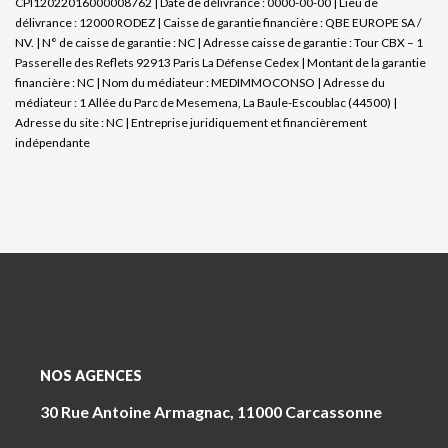
CPI12022016000008762 | Date de délivrance : 0000-00-00 | Lieu de
délivrance : 12000 RODEZ | Caisse de garantie financière : QBE EUROPE SA /
NV. | N° de caisse de garantie : NC | Adresse caisse de garantie : Tour CBX – 1
Passerelle des Reflets 92913 Paris La Défense Cedex | Montant de la garantie
financière : NC | Nom du médiateur : MEDIMMOCONSO | Adresse du
médiateur : 1 Allée du Parc de Mesemena, La Baule-Escoublac (44500) |
Adresse du site : NC |
Entreprise juridiquement et financièrement
indépendante
NOS AGENCES
30 Rue Antoine Armagnac, 11000 Carcassonne