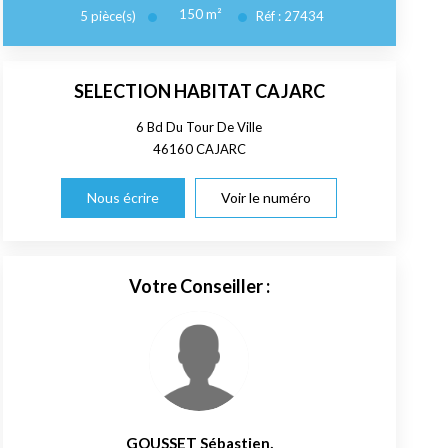
150
m²
5
pièce(s)
Réf :
27434
SELECTION HABITAT CAJARC
6 Bd Du Tour De Ville
46160
CAJARC
Nous écrire
Voir le numéro
Votre Conseiller :
GOUSSET Sébastien
,