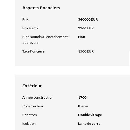
Aspects financiers
Prix
340000 EUR
Prix au m2
2266 EUR
Bien soumis à l'encadrement
Non
des loyers
Taxe Foncière
1500 EUR
Extérieur
Année construction
1700
Construction
Pierre
Fenêtres
Double vitrage
Isolation
Laine de verre