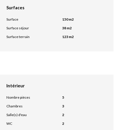
Surfaces
Surface
150 m2
Surface séjour
38 m2
Surface terrain
123 m2
Intérieur
Nombre pièces
5
Chambres
3
Salle(s) d'eau
2
WC
2