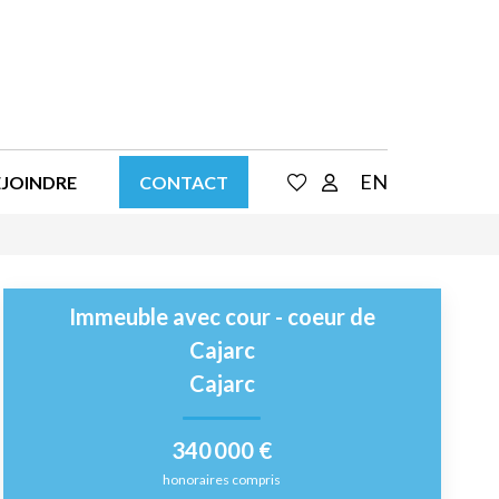
EN
EJOINDRE
CONTACT
Immeuble avec cour - coeur de
Cajarc
Cajarc
340 000 €
honoraires compris