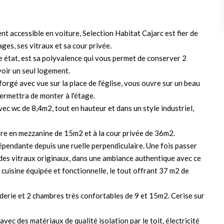
nt accessible en voiture, Selection Habitat Cajarc est fier de
ges, ses vitraux et sa cour privée.
be état, est sa polyvalence qui vous permet de conserver 2
voir un seul logement.
forgé avec vue sur la place de l'église, vous ouvre sur un beau
ermettra de monter à l'étage.
ec wc de 8,4m2, tout en hauteur et dans un style industriel,
bre en mezzanine de 15m2 et à la cour privée de 36m2.
épendante depuis une ruelle perpendiculaire. Une fois passer
 des vitraux originaux, dans une ambiance authentique avec ce
uisine équipée et fonctionnelle, le tout offrant 37 m2 de
nderie et 2 chambres très confortables de 9 et 15m2. Cerise sur
vec des matériaux de qualité isolation par le toit, électricité