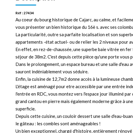
Réf : 27434
Au coeur du bourg historique de Cajarc, au calme, et facileme
vous présenter un bien historique du 16è s. avec ses colomba
La particularité, outre sa parfaite localisation et son super
appartements -état actuel- ou de relier les 2 niveaux pour a
En effet, en rez-de-chaussée, une superbe baie vitrée en fer 
séjour de 38m2. C'est depuis cette pièce qu'une porte vous p
Dans le prolongement, un espace bureau et une salle d'eau av
sauront indéniablement vous séduire.
Enfin, la cuisine de 12,7m2 donne accès à la lumineuse cham
L'étage est aménagé pour etre accessible par une entrée ind
l'entrée en RDC, vous montez vers l'espace jour illuminé par
grand cantou en pierre mais également moderne grâce à une c
superficie.
Depuis cette cuisine, un couloir dessert une salle d'eau-bua
le gâteau : les combles sont aménageables !
Un bien exceptionnel, chargé d'histoire, entièrement rénové a