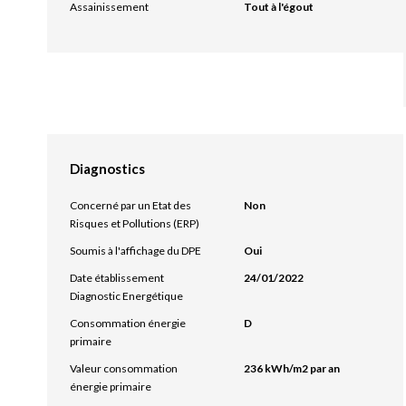
Assainissement
Tout à l'égout
Diagnostics
Concerné par un Etat des
Non
Risques et Pollutions (ERP)
Soumis à l'affichage du DPE
Oui
Date établissement
24/01/2022
Diagnostic Energétique
Consommation énergie
D
primaire
Valeur consommation
236 kWh/m2 par an
énergie primaire