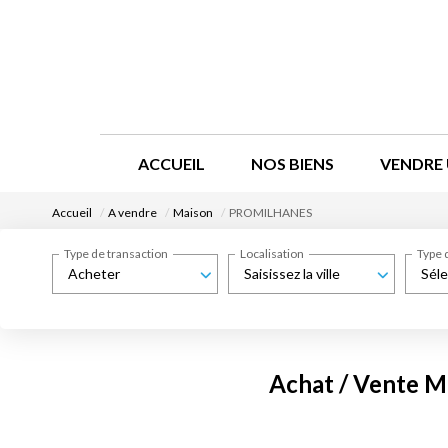
ACCUEIL
NOS BIENS
VENDRE 
Accueil
A vendre
Maison
PROMILHANES
Type de transaction
Localisation
Type 
Acheter
Saisissez la ville
Séle
Achat / Vente 