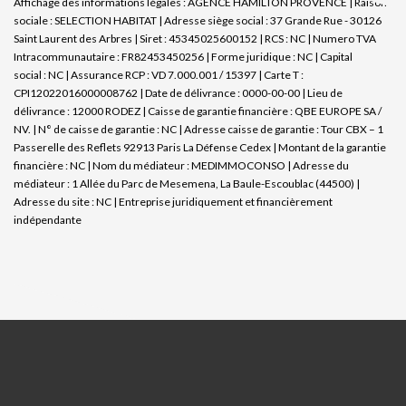
Affichage des informations légales : AGENCE HAMILTON PROVENCE | Raison
sociale : SELECTION HABITAT | Adresse siège social : 37 Grande Rue - 30126
Saint Laurent des Arbres | Siret : 45345025600152 | RCS : NC | Numero TVA
Intracommunautaire : FR82453450256 | Forme juridique : NC | Capital
social : NC | Assurance RCP : VD 7.000.001 / 15397 |
Carte T :
CPI12022016000008762 | Date de délivrance : 0000-00-00 | Lieu de
délivrance : 12000 RODEZ | Caisse de garantie financière : QBE EUROPE SA /
NV. | N° de caisse de garantie : NC | Adresse caisse de garantie : Tour CBX – 1
Passerelle des Reflets 92913 Paris La Défense Cedex | Montant de la garantie
financière : NC | Nom du médiateur : MEDIMMOCONSO | Adresse du
médiateur : 1 Allée du Parc de Mesemena, La Baule-Escoublac (44500) |
Adresse du site : NC |
Entreprise juridiquement et financièrement
indépendante