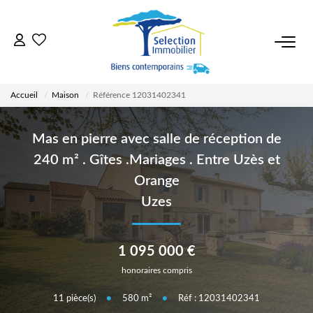
ACCUEIL
Accueil
Maison
Référence 12031402341
NOS BIENS
Mas en pierre avec salle de réception de
VENDRE UN BIEN
240 m² . Gîtes .Mariages . Entre Uzès et
Orange
DÉPOSEZ VOTRE RECHERCHE
Uzes
NOUS REJOINDRE
1 095 000 €
honoraires compris
CONTACT
11
pièce(s)
•
580
m²
•
Réf : 12031402341
EN