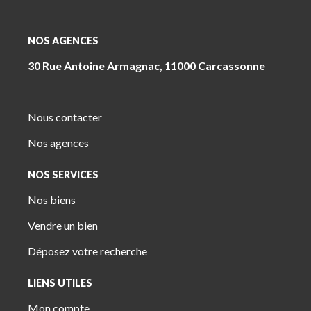
NOS AGENCES
30 Rue Antoine Armagnac, 11000 Carcassonne
4 Pl. Jeanne Ramel-Cals, 81170 Cordes-Sur-Ciel
Nous contacter
Nos agences
NOS SERVICES
Nos biens
Vendre un bien
Déposez votre recherche
LIENS UTILES
Mon compte