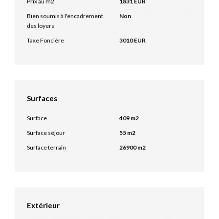
Prix au m2
1831 EUR
Bien soumis à l'encadrement
Non
des loyers
Taxe Foncière
3010 EUR
Surfaces
Surface
409 m2
Surface séjour
55 m2
Surface terrain
26900 m2
Extérieur