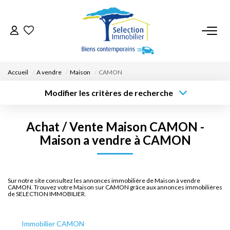
ACCUEIL
Accueil
A vendre
Maison
CAMON
NOS BIENS
Modifier les critères de recherche
Type de
Localisation
transaction
Acheter
Saisissez la ville
VENDRE UN BIEN
Achat / Vente Maison CAMON -
Type de bien
Surface min
Budget max
Sélectionnez...
Maison a vendre à CAMON
DÉPOSEZ VOTRE RECHERCHE
Créer une
Rayon
Plus de critères
alerte
NOUS REJOINDRE
Sur notre site consultez les annonces immobilière de Maison à vendre
CAMON. Trouvez votre Maison sur CAMON grâce aux annonces immobilières
de SELECTION IMMOBILIER.
CONTACT
Immobilier CAMON
EN