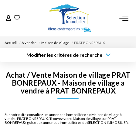
ACCUEIL
Accueil
A vendre
Maison de village
PRAT BONREPAUX
NOS BIENS
Modifier les critères de recherche
Type de
Localisation
transaction
Acheter
Saisissez la ville
VENDRE UN BIEN
Achat / Vente Maison de village PRAT
Type de bien
Surface min
Budget max
BONREPAUX - Maison de village a
Sélectionnez...
DÉPOSEZ VOTRE RECHERCHE
vendre à PRAT BONREPAUX
Créer une
Rayon
Plus de critères
alerte
NOUS REJOINDRE
Sur notre site consultez les annonces immobilière de Maison de village à
vendre PRAT BONREPAUX. Trouvez votre Maison de village sur PRAT
CONTACT
BONREPAUX grâce aux annonces immobilières de SELECTION IMMOBILIER.
EN