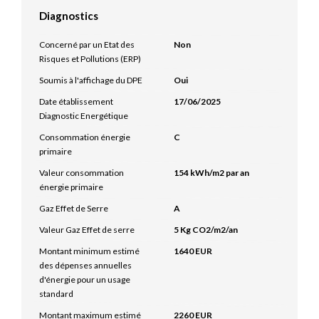
Diagnostics
Concerné par un Etat des
Non
Risques et Pollutions (ERP)
Soumis à l'affichage du DPE
Oui
Date établissement
17/06/2025
Diagnostic Energétique
Consommation énergie
C
primaire
Valeur consommation
154 kWh/m2 par an
énergie primaire
Gaz Effet de Serre
A
Valeur Gaz Effet de serre
5 Kg CO2/m2/an
Montant minimum estimé
1640 EUR
des dépenses annuelles
d'énergie pour un usage
standard
Montant maximum estimé
2260 EUR