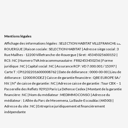
Mentions légales
Affichage des informations légales : SELECTION HABITAT VILLEFRANCHE DE
ROUERGUE | Raison sociale : SELECTION HABITAT | Adresse siège social : 3
Rue Mailhes - 12200 Villefranche-de-Rouergue | Siret : 45345025600152 |
RCS : NC | Numero TVA Intracommunautaire : FR82453450256 | Forme
juridique : NC | Capital social : NC | Assurance RCP : VD 7.000.001 / 15397 |
Carte T : CPI12022016000008762 | Date de délivrance : 0000-00-00 | Lieu de
délivrance : 12000 RODEZ | Caisse de garantie financière : QBE EUROPE SA /
NV. | N° de caisse de garantie : NC | Adresse caisse de garantie : Tour CBX – 1
Passerelle des Reflets 92913 Paris La Défense Cedex | Montant de la garantie
financière : NC | Nom du médiateur : MEDIMMOCONSO | Adresse du
médiateur : 1 Allée du Parc de Mesemena, La Baule-Escoublac (44500) |
Adresse du site : NC |
Entreprise juridiquement et financièrement
indépendante