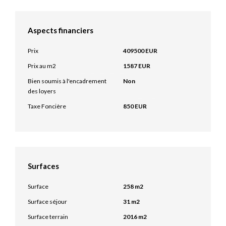
Aspects financiers
Prix
409500 EUR
Prix au m2
1587 EUR
Bien soumis à l'encadrement
Non
des loyers
Taxe Foncière
850 EUR
Surfaces
Surface
258 m2
Surface séjour
31 m2
Surface terrain
2016 m2