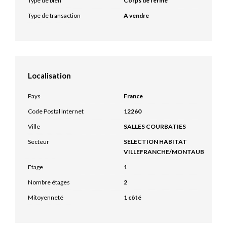
Type de bien
Corps de ferme
Type de transaction
A vendre
Localisation
Pays
France
Code Postal Internet
12260
Ville
SALLES COURBATIES
Secteur
SELECTION HABITAT
VILLEFRANCHE/MONTAUBAN
Etage
1
Nombre étages
2
Mitoyenneté
1 côté