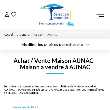
ACCUEIL
Accueil
A vendre
Maison
AUNAC
NOS BIENS
Modifier les critères de recherche
Type de
Localisation
transaction
Acheter
Saisissez la ville
VENDRE UN BIEN
Achat / Vente Maison AUNAC -
Type de bien
Surface min
Budget max
Sélectionnez...
Maison a vendre à AUNAC
DÉPOSEZ VOTRE RECHERCHE
Créer une
Rayon
Plus de critères
alerte
NOUS REJOINDRE
Sur notre site consultez les annonces immobilière de Maison à vendre
AUNAC. Trouvez votre Maison sur AUNAC grâce aux annonces immobilières
de SELECTION IMMOBILIER.
CONTACT
Immobilier AUNAC
EN