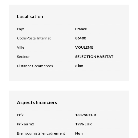
Localisation
Pays
France
Code Postal Internet
86400
Ville
VOULEME
Secteur
SELECTION HABITAT
Distance Commerces
8 km
Aspects financiers
Prix
133750 EUR
Prix au m2
1996 EUR
Bien soumis à l'encadrement
Non