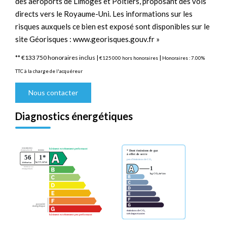
des aéroports de Limoges et Poitiers, proposant des vols
directs vers le Royaume-Uni. Les informations sur les
risques auxquels ce bien est exposé sont disponibles sur le
site Géorisques : www.georisques.gouv.fr »
** €133 750
honoraires inclus
|
|
€125 000
hors honoraires
Honoraires : 7.00%
TTC à la charge de l'acquéreur
Nous contacter
Diagnostics énergétiques