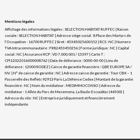
Mentions légales
Affichage des informations légales : SELECTION HABITAT RUFFEC | Raison
sociale : SELECTION HABITAT | Adresse siège social : 8 Place des Martyrs de
l’Occupation - 16700 RUFFEC | Siret : 45345025600152 | RCS : NC | Numero
TVA Intracommunautaire : FR82453450256 | Forme juridique : NC | Capital
social : NC | Assurance RCP : VD 7.000.001 / 15397 |
Carte T :
CPI12022016000008762 | Date de délivrance : 0000-00-00 | Lieu de
délivrance : 12000 RODEZ | Caisse de garantie financière : QBE EUROPE SA /
NV. | N° de caisse de garantie : NC | Adresse caisse de garantie : Tour CBX – 1
Passerelle des Reflets 92913 Paris La Défense Cedex | Montant de la garantie
financière : NC | Nom du médiateur : MEDIMMOCONSO | Adresse du
médiateur : 1 Allée du Parc de Mesemena, La Baule-Escoublac (44500) |
Adresse du site : NC |
Entreprise juridiquement et financièrement
indépendante