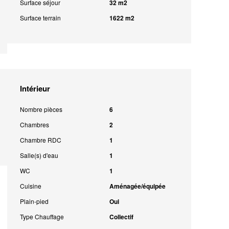
Surface séjour
32 m2
Surface terrain
1622 m2
Intérieur
Nombre pièces
6
Chambres
2
Chambre RDC
1
Salle(s) d'eau
1
WC
1
Cuisine
Aménagée/équipée
Plain-pied
Oui
Type Chauffage
Collectif