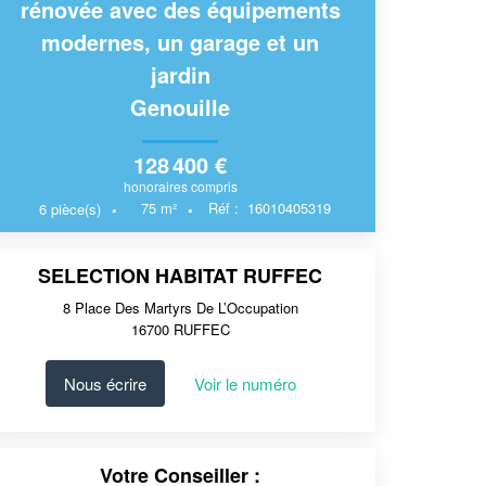
rénovée avec des équipements
modernes, un garage et un
jardin
Genouille
128 400 €
honoraires compris
75
m²
Réf :
16010405319
6
pièce(s)
SELECTION HABITAT RUFFEC
8 Place Des Martyrs De L’Occupation
16700
RUFFEC
Nous écrire
Voir le numéro
Votre Conseiller :