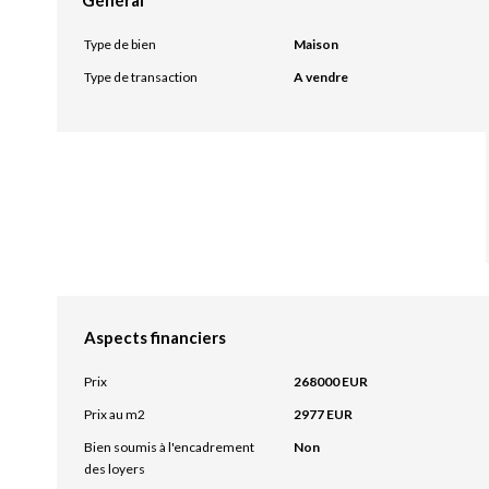
Type de bien
Maison
Type de transaction
A vendre
Aspects financiers
Prix
268000 EUR
Prix au m2
2977 EUR
Bien soumis à l'encadrement
Non
des loyers