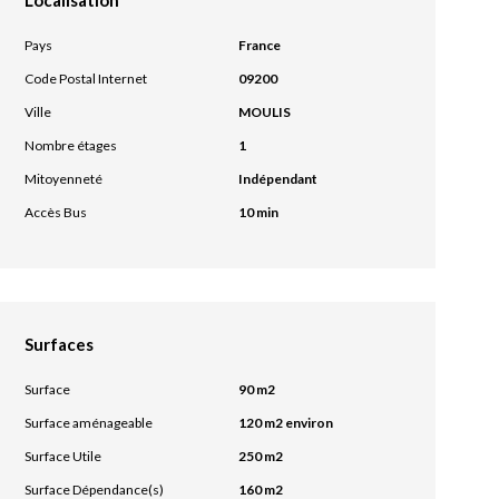
Pays
France
Code Postal Internet
09200
Ville
MOULIS
Nombre étages
1
Mitoyenneté
Indépendant
Accès Bus
10 min
Surfaces
Surface
90 m2
Surface aménageable
120 m2 environ
Surface Utile
250 m2
Surface Dépendance(s)
160 m2