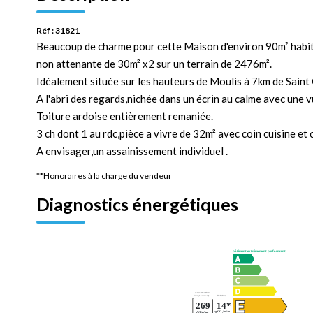
Réf : 31821
Beaucoup de charme pour cette Maison d'environ 90m² habi
non attenante de 30m² x2 sur un terrain de 2476m².
Idéalement située sur les hauteurs de Moulis à 7km de Sain
A l'abri des regards,nichée dans un écrin au calme avec une v
Toiture ardoise entièrement remaniée.
3 ch dont 1 au rdc,pièce a vivre de 32m² avec coin cuisine e
A envisager,un assainissement individuel .
**
Honoraires à la charge du vendeur
Diagnostics énergétiques