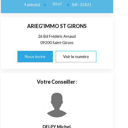
90
m²
4
pièce(s)
Réf :
31821
ARIEG'IMMO ST GIRONS
26 Bd Frédéric Arnaud
09200
Saint-Girons
Nous écrire
Voir le numéro
Votre Conseiller :
DELPY Michel
,