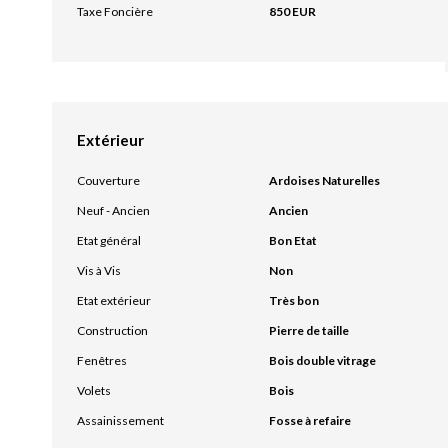
Taxe Foncière
850 EUR
Extérieur
Couverture
Ardoises Naturelles
Neuf - Ancien
Ancien
Etat général
Bon Etat
Vis à Vis
Non
Etat extérieur
Très bon
Construction
Pierre de taille
Fenêtres
Bois double vitrage
Volets
Bois
Assainissement
Fosse à refaire