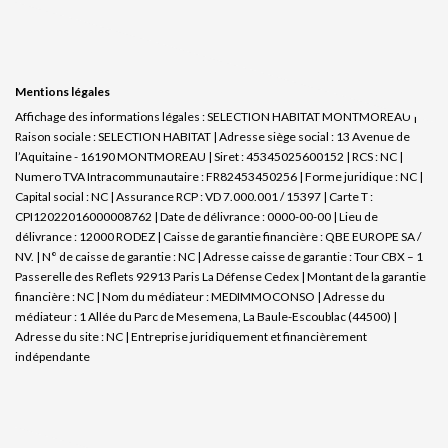
Mentions légales
Affichage des informations légales : SELECTION HABITAT MONTMOREAU |
Raison sociale : SELECTION HABITAT | Adresse siège social : 13 Avenue de
l’Aquitaine - 16190 MONTMOREAU | Siret : 45345025600152 | RCS : NC |
Numero TVA Intracommunautaire : FR82453450256 | Forme juridique : NC |
Capital social : NC | Assurance RCP : VD 7.000.001 / 15397 |
Carte T :
CPI12022016000008762 | Date de délivrance : 0000-00-00 | Lieu de
délivrance : 12000 RODEZ | Caisse de garantie financière : QBE EUROPE SA /
NV. | N° de caisse de garantie : NC | Adresse caisse de garantie : Tour CBX – 1
Passerelle des Reflets 92913 Paris La Défense Cedex | Montant de la garantie
financière : NC | Nom du médiateur : MEDIMMOCONSO | Adresse du
médiateur : 1 Allée du Parc de Mesemena, La Baule-Escoublac (44500) |
Adresse du site : NC |
Entreprise juridiquement et financièrement
indépendante