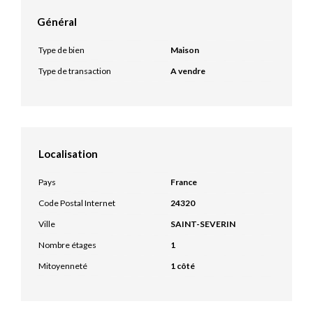
Général
Type de bien
Maison
Type de transaction
A vendre
Localisation
Pays
France
Code Postal Internet
24320
Ville
SAINT-SEVERIN
Nombre étages
1
Mitoyenneté
1 côté