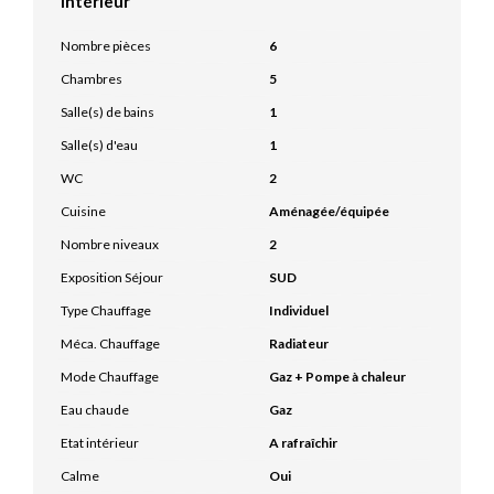
Intérieur
Nombre pièces
6
Chambres
5
Salle(s) de bains
1
Salle(s) d'eau
1
WC
2
Cuisine
Aménagée/équipée
Nombre niveaux
2
Exposition Séjour
SUD
Type Chauffage
Individuel
Méca. Chauffage
Radiateur
Mode Chauffage
Gaz + Pompe à chaleur
Eau chaude
Gaz
Etat intérieur
A rafraîchir
Calme
Oui