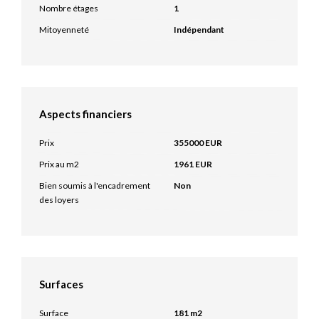
Nombre étages
1
Mitoyenneté
Indépendant
Aspects financiers
Prix
355000 EUR
Prix au m2
1961 EUR
Bien soumis à l'encadrement
Non
des loyers
Surfaces
Surface
181 m2