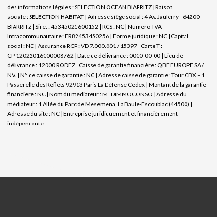
des informations légales : SELECTION OCEAN BIARRITZ | Raison
sociale : SELECTION HABITAT | Adresse siège social : 4 Av. Jaulerry - 64200
BIARRITZ | Siret : 45345025600152 | RCS : NC | Numero TVA
Intracommunautaire : FR82453450256 | Forme juridique : NC | Capital
social : NC | Assurance RCP : VD 7.000.001 / 15397 |
Carte T :
CPI12022016000008762 | Date de délivrance : 0000-00-00 | Lieu de
délivrance : 12000 RODEZ | Caisse de garantie financière : QBE EUROPE SA /
NV. | N° de caisse de garantie : NC | Adresse caisse de garantie : Tour CBX – 1
Passerelle des Reflets 92913 Paris La Défense Cedex | Montant de la garantie
financière : NC | Nom du médiateur : MEDIMMOCONSO | Adresse du
médiateur : 1 Allée du Parc de Mesemena, La Baule-Escoublac (44500) |
Adresse du site : NC |
Entreprise juridiquement et financièrement
indépendante