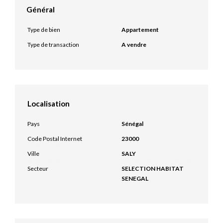
Général
Type de bien
Appartement
Type de transaction
A vendre
Localisation
Pays
Sénégal
Code Postal Internet
23000
Ville
SALY
Secteur
SELECTION HABITAT
SENEGAL