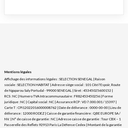
Mentions légales
Affichage des informations légales : SELECTION SENEGAL | Raison
sociale : SELECTION HABITAT | Adresse siège social : 101 Cité l'Espoir, Route
de Ngaparou Saly Portudal - 99000 SENEGAL | Siret : 45345025600152 |
RCS : NC | Numero TVA Intracommunautaire : FR82453450256 | Forme
juridique : NC | Capital social : NC | Assurance RCP : VD 7.000.001 / 15397 |
Carte T : CPI12022016000008762 | Date de délivrance : 0000-00-00 | Lieu de
délivrance : 12000 RODEZ | Caisse de garantie financière : QBE EUROPE SA /
NV. | N° de caisse de garantie : NC | Adresse caisse de garantie : Tour CBX – 1
Passerelle des Reflets 92913 Paris La Défense Cedex | Montant de la garantie