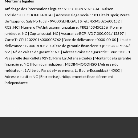
Mentions légales
Affichage des informations légales : SELECTION SENEGAL | Raison
sociale : SELECTION HABITAT | Adresse siège social : 101 Cité l'Espoir, Route
de Ngaparou Saly Portudal - 99000 SENEGAL | Siret : 45345025600152 |
RCS : NC | Numero TVA Intracommunautaire : FR82453450256 | Forme
juridique : NC | Capital social : NC | Assurance RCP : VD 7.000.001 / 15397 |
Carte T : CPI12022016000008762 | Date de délivrance : 0000-00-00 | Lieu de
délivrance : 12000 RODEZ | Caisse de garantie financière : QBE EUROPE SA /
NV. | N° de caisse de garantie : NC | Adresse caisse de garantie : Tour CBX – 1
Passerelle des Reflets 92913 Paris La Défense Cedex | Montant de la garantie
financière : NC | Nom du médiateur : MEDIMMOCONSO | Adresse du
médiateur : 1 Allée du Parc de Mesemena, La Baule-Escoublac (44500) |
Adresse du site : NC |
Entreprise juridiquement et financièrement
indépendante