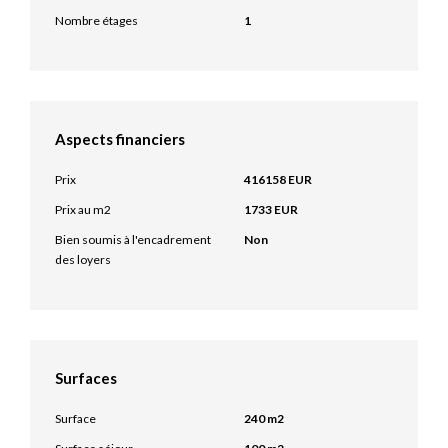
Nombre étages
1
Aspects financiers
Prix
416158 EUR
Prix au m2
1733 EUR
Bien soumis à l'encadrement
Non
des loyers
Surfaces
Surface
240 m2