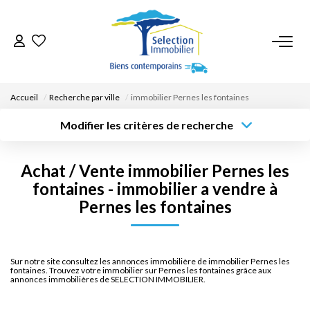
ACCUEIL
Accueil
Recherche par ville
immobilier Pernes les fontaines
NOS BIENS
Modifier les critères de recherche
Type de
Localisation
transaction
Acheter
Saisissez la ville
VENDRE UN BIEN
Achat / Vente immobilier Pernes les
Type de bien
Surface min
Budget max
Sélectionnez...
fontaines - immobilier a vendre à
DÉPOSEZ VOTRE RECHERCHE
Pernes les fontaines
Créer une
Rayon
Plus de critères
alerte
NOUS REJOINDRE
Sur notre site consultez les annonces immobilière de immobilier Pernes les
fontaines. Trouvez votre immobilier sur Pernes les fontaines grâce aux
CONTACT
annonces immobilières de SELECTION IMMOBILIER.
EN