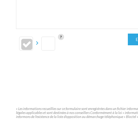
E
« Les informations recueillies sur ce formulaire sont enregistrées dans un fichier infor
légales applicables et sont destinées à nos conseillers Conformément à la loi « inform
informons de l'existence de la liste d'opposition au démarchage téléphonique « Bloctel », 