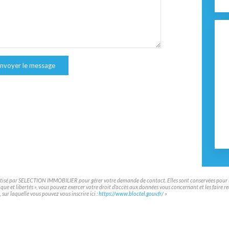
nvoyer le message
matisé par SELECTION IMMOBILIER pour gérer votre demande de contact. Elles sont conservées pour la 
atique et libertés », vous pouvez exercer votre droit d'accès aux données vous concernant et les f
sur laquelle vous pouvez vous inscrire ici :
https://www.bloctel.gouv.fr/
»