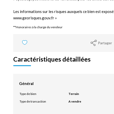
Les informations sur les risques auxquels ce bien est exposé 
www.georisques.gouv.fr »
**
Honoraires à la charge du vendeur
Partager
Caractéristiques détaillées
Général
Type de bien
Terrain
Type de transaction
A vendre