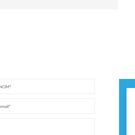
NOM*
email*