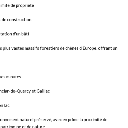
limite de propriété
et de construction
tation d'un bâti
s plus vastes massifs forestiers de chênes d'Europe, offrant un
ques minutes
nclar-de-Quercy et Gaillac
en lac
vironnement naturel préservé, avec en prime la proximité de
 patrimoine et de nature.