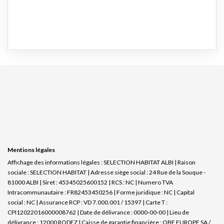
Mentions légales
Affichage des informations légales : SELECTION HABITAT ALBI | Raison
sociale : SELECTION HABITAT | Adresse siège social : 24 Rue de la Souque -
81000 ALBI | Siret : 45345025600152 | RCS : NC | Numero TVA
Intracommunautaire : FR82453450256 | Forme juridique : NC | Capital
social : NC | Assurance RCP : VD 7.000.001 / 15397 |
Carte T :
CPI12022016000008762 | Date de délivrance : 0000-00-00 | Lieu de
délivrance : 12000 RODEZ | Caisse de garantie financière : QBE EUROPE SA /