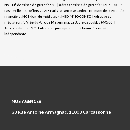
NV. | N° de caisse de garantie : NC | Adresse caisse de garantie : Tour CBX – 1
Passerelle des Reflets 92913 Paris La Défense Cedex | Montant de la garantie
financière : NC | Nom du médiateur : MEDIMMOCONSO | Adresse du
médiateur : 1 Allée du Parc de Mesemena, La Baule-Escoublac (44500) |
Adresse du site : NC |
Entreprise juridiquement et financièrement
indépendante
NOS AGENCES
30 Rue Antoine Armagnac, 11000 Carcassonne