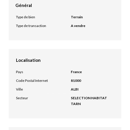
Général
Type de bien
Terrain
Type de transaction
A vendre
Localisation
Pays
France
Code Postal Internet
81000
Ville
ALBI
Secteur
SELECTION HABITAT
TARN