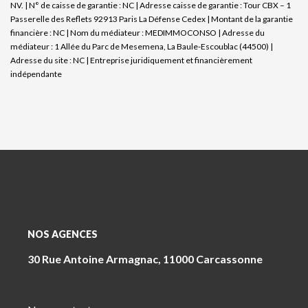
NV. | N° de caisse de garantie : NC | Adresse caisse de garantie : Tour CBX – 1
Passerelle des Reflets 92913 Paris La Défense Cedex | Montant de la garantie
financière : NC | Nom du médiateur : MEDIMMOCONSO | Adresse du
médiateur : 1 Allée du Parc de Mesemena, La Baule-Escoublac (44500) |
Adresse du site : NC |
Entreprise juridiquement et financièrement
indépendante
NOS AGENCES
30 Rue Antoine Armagnac, 11000 Carcassonne