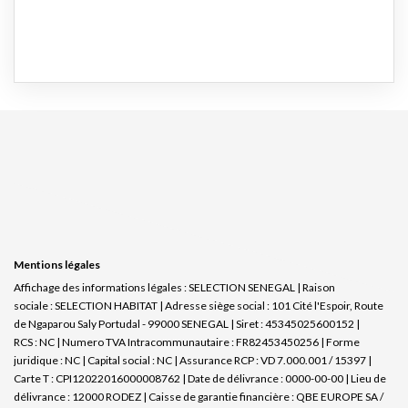
Mentions légales
Affichage des informations légales : SELECTION SENEGAL | Raison
sociale : SELECTION HABITAT | Adresse siège social : 101 Cité l'Espoir, Route
de Ngaparou Saly Portudal - 99000 SENEGAL | Siret : 45345025600152 |
RCS : NC | Numero TVA Intracommunautaire : FR82453450256 | Forme
juridique : NC | Capital social : NC | Assurance RCP : VD 7.000.001 / 15397 |
Carte T : CPI12022016000008762 | Date de délivrance : 0000-00-00 | Lieu de
délivrance : 12000 RODEZ | Caisse de garantie financière : QBE EUROPE SA /