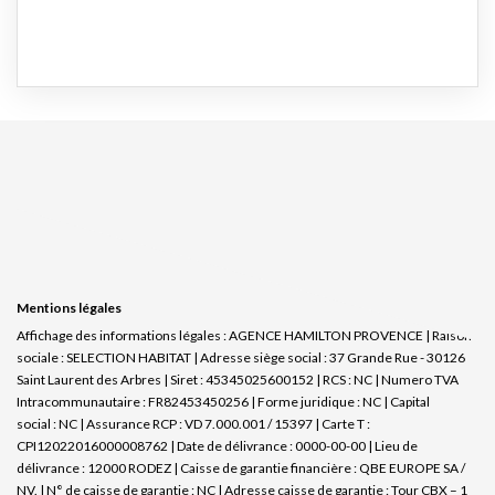
Mentions légales
Affichage des informations légales : AGENCE HAMILTON PROVENCE | Raison
sociale : SELECTION HABITAT | Adresse siège social : 37 Grande Rue - 30126
Saint Laurent des Arbres | Siret : 45345025600152 | RCS : NC | Numero TVA
Intracommunautaire : FR82453450256 | Forme juridique : NC | Capital
social : NC | Assurance RCP : VD 7.000.001 / 15397 |
Carte T :
CPI12022016000008762 | Date de délivrance : 0000-00-00 | Lieu de
délivrance : 12000 RODEZ | Caisse de garantie financière : QBE EUROPE SA /
NV. | N° de caisse de garantie : NC | Adresse caisse de garantie : Tour CBX – 1