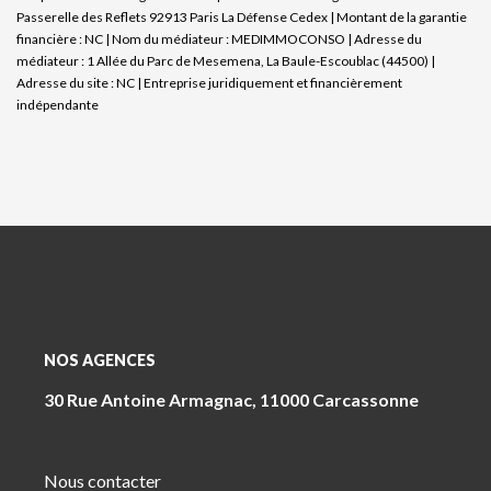
Passerelle des Reflets 92913 Paris La Défense Cedex | Montant de la garantie
financière : NC | Nom du médiateur : MEDIMMOCONSO | Adresse du
médiateur : 1 Allée du Parc de Mesemena, La Baule-Escoublac (44500) |
Adresse du site : NC |
Entreprise juridiquement et financièrement
indépendante
NOS AGENCES
30 Rue Antoine Armagnac, 11000 Carcassonne
Nous contacter