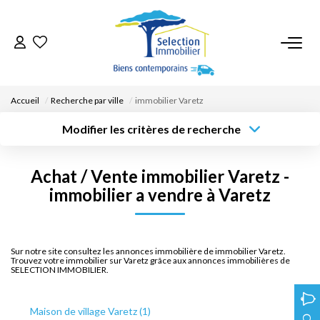
ACCUEIL
Accueil
Recherche par ville
immobilier Varetz
NOS BIENS
Modifier les critères de recherche
Type de
Localisation
transaction
Acheter
Saisissez la ville
VENDRE UN BIEN
Achat / Vente immobilier Varetz -
Type de bien
Surface min
Budget max
Sélectionnez...
immobilier a vendre à Varetz
DÉPOSEZ VOTRE RECHERCHE
Créer une
Rayon
Plus de critères
alerte
NOUS REJOINDRE
Sur notre site consultez les annonces immobilière de immobilier Varetz.
Trouvez votre immobilier sur Varetz grâce aux annonces immobilières de
SELECTION IMMOBILIER.
CONTACT
Maison de village Varetz (1)
EN