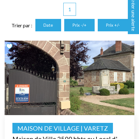
Créer une alerte
1
Trier par :
Date
Prix -/+
Prix +/-
MAISON DE VILLAGE | VARETZ
Maison de Ville 2500 hbts ou Local d'