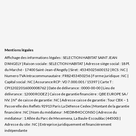
Mentions légales
Affichage des informations légales : SELECTION HABITAT SAINT JEAN
D'ANGELY | Raison sociale : SELECTION HABITAT | Adresse siège social : 18 Pl.
du Marché - 17400 Saint-Jean-d'Angély | Siret : 45345025600152 | RCS : NC |
Numero TVA Intracommunautaire : FR82453450256 | Forme juridique : NC |
Capital social : NC | Assurance RCP : VD 7.000.001 / 15397 |
Carte T :
CPI12022016000008762 | Date de délivrance : 0000-00-00 | Lieu de
délivrance : 12000 RODEZ | Caisse de garantie financière : QBE EUROPE SA /
NV. | N° de caisse de garantie : NC | Adresse caisse de garantie : Tour CBX – 1
Passerelle des Reflets 92913 Paris La Défense Cedex | Montant de la garantie
financière : NC | Nom du médiateur : MEDIMMOCONSO | Adresse du
médiateur : 1 Allée du Parc de Mesemena, La Baule-Escoublac (44500) |
Adresse du site : NC |
Entreprise juridiquement et financièrement
indépendante