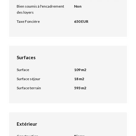
Bien soumis à l'encadrement
Non
des loyers
Taxe Foncière
650 EUR
Surfaces
Surface
109 m2
Surface séjour
18 m2
Surface terrain
593 m2
Extérieur