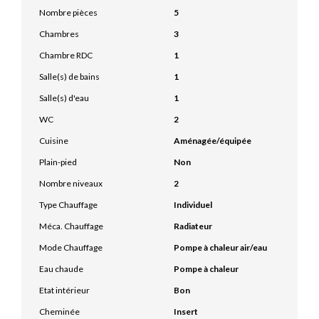
Nombre pièces
5
Chambres
3
Chambre RDC
1
Salle(s) de bains
1
Salle(s) d'eau
1
WC
2
Cuisine
Aménagée/équipée
Plain-pied
Non
Nombre niveaux
2
Type Chauffage
Individuel
Méca. Chauffage
Radiateur
Mode Chauffage
Pompe à chaleur air/eau
Eau chaude
Pompe à chaleur
Etat intérieur
Bon
Cheminée
Insert