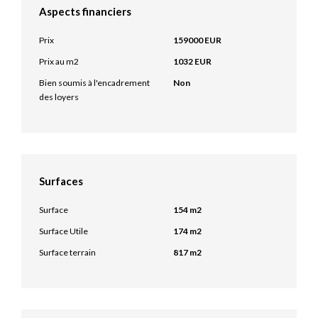
Aspects financiers
Prix
159000 EUR
Prix au m2
1032 EUR
Bien soumis à l'encadrement
Non
des loyers
Surfaces
Surface
154 m2
Surface Utile
174 m2
Surface terrain
817 m2