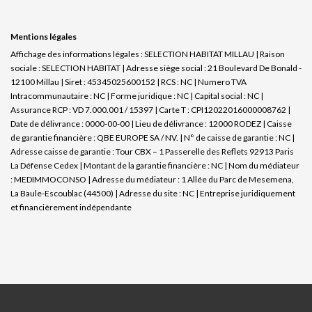
Mentions légales
Affichage des informations légales : SELECTION HABITAT MILLAU | Raison
sociale : SELECTION HABITAT | Adresse siège social : 21 Boulevard De Bonald -
12100 Millau | Siret : 45345025600152 | RCS : NC | Numero TVA
Intracommunautaire : NC | Forme juridique : NC | Capital social : NC |
Assurance RCP : VD 7.000.001 / 15397 |
Carte T : CPI12022016000008762 |
Date de délivrance : 0000-00-00 | Lieu de délivrance : 12000 RODEZ | Caisse
de garantie financière : QBE EUROPE SA / NV. | N° de caisse de garantie : NC |
Adresse caisse de garantie : Tour CBX – 1 Passerelle des Reflets 92913 Paris
La Défense Cedex | Montant de la garantie financière : NC | Nom du médiateur
: MEDIMMOCONSO | Adresse du médiateur : 1 Allée du Parc de Mesemena,
La Baule-Escoublac (44500) | Adresse du site : NC |
Entreprise juridiquement
et financièrement indépendante