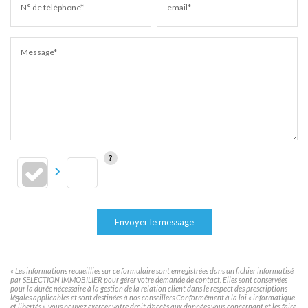
N° de téléphone*
email*
Message*
Envoyer le message
« Les informations recueillies sur ce formulaire sont enregistrées dans un fichier informatisé
par SELECTION IMMOBILIER pour gérer votre demande de contact. Elles sont conservées
pour la durée nécessaire à la gestion de la relation client dans le respect des prescriptions
légales applicables et sont destinées à nos conseillers Conformément à la loi « informatique
et libertés », vous pouvez exercer votre droit d'accès aux données vous concernant et les faire