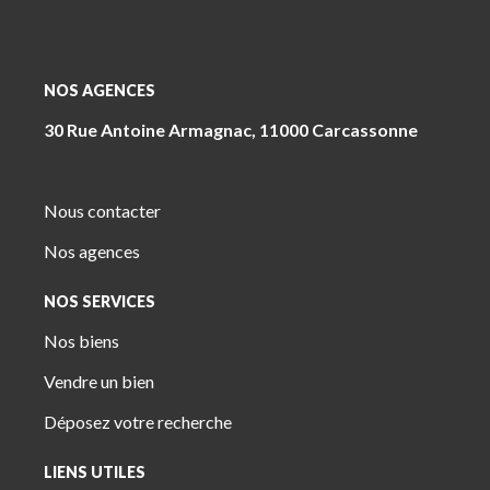
NOS AGENCES
30 Rue Antoine Armagnac, 11000 Carcassonne
4 Pl. Jeanne Ramel-Cals, 81170 Cordes-Sur-Ciel
Nous contacter
Nos agences
NOS SERVICES
Nos biens
Vendre un bien
Déposez votre recherche
LIENS UTILES