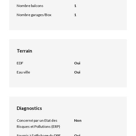
Nombre balcons
1
Nombre garages/Box
1
Terrain
EDF
Oui
Eau ville
Oui
Diagnostics
Concerné par un Etat des
Non
Risques et Pollutions (ERP)
Soumis à l'affichage du DPE
Oui