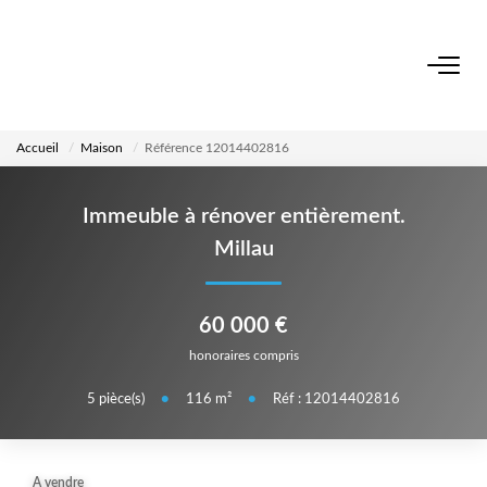
ACCUEIL
Accueil
Maison
Référence 12014402816
NOS BIENS
Immeuble à rénover entièrement.
VENDRE UN BIEN
Millau
DÉPOSEZ VOTRE RECHERCHE
60 000 €
honoraires compris
NOUS REJOINDRE
5
pièce(s)
•
116
m²
•
Réf : 12014402816
CONTACT
EN
A vendre