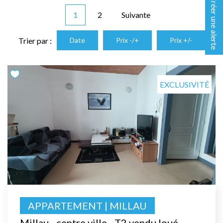
Créer une alerte
1
2
Suivante
Trier par :
Date
Prix -/+
Prix +/-
EXCLUSIVITÉ
APPARTEMENT | MILLAU
Millau - centre ville - T2 vendu loué -