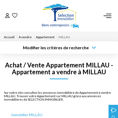
ACCUEIL
Accueil
A vendre
Appartement
MILLAU
NOS BIENS
Modifier les critères de recherche
Type de
Localisation
transaction
Acheter
Saisissez la ville
VENDRE UN BIEN
Achat / Vente Appartement MILLAU -
Type de bien
Surface min
Budget max
Sélectionnez...
Appartement a vendre à MILLAU
DÉPOSEZ VOTRE RECHERCHE
Créer une
Rayon
Plus de critères
alerte
NOUS REJOINDRE
Sur notre site consultez les annonces immobilière de Appartement à vendre
MILLAU. Trouvez votre Appartement sur MILLAU grâce aux annonces
immobilières de SELECTION IMMOBILIER.
CONTACT
Immobilier MILLAU
EN