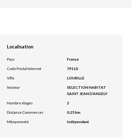
Localisation
Pays
France
Code Postal Internet
79110
Ville
LOUBILLE
Secteur
SELECTION HABITAT
SAINT JEAN D'ANGELY
Nombre étages
2
Distance Commerces
0.25 km
Mitoyenneté
Indépendant