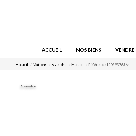
ACCUEIL
NOS BIENS
VENDRE 
Accueil
Maisons
A vendre
Maison
Référence 12039376364
A vendre