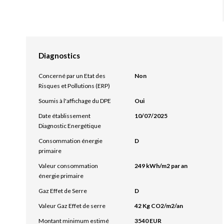
Diagnostics
Concerné par un Etat des
Non
Risques et Pollutions (ERP)
Soumis à l'affichage du DPE
Oui
Date établissement
10/07/2025
Diagnostic Energétique
Consommation énergie
D
primaire
Valeur consommation
249 kWh/m2 par an
énergie primaire
Gaz Effet de Serre
D
Valeur Gaz Effet de serre
42 Kg CO2/m2/an
Montant minimum estimé
3540 EUR