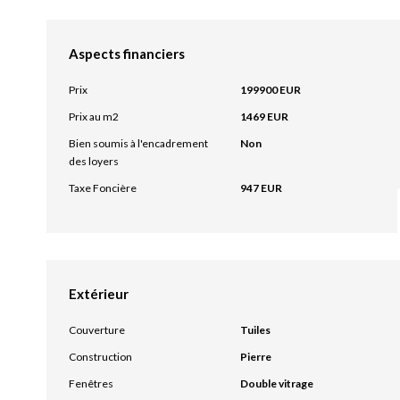
Aspects financiers
Prix
199900 EUR
Prix au m2
1469 EUR
Bien soumis à l'encadrement
Non
des loyers
Taxe Foncière
947 EUR
Extérieur
Couverture
Tuiles
Construction
Pierre
Fenêtres
Double vitrage