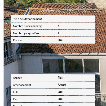
Autres
Type de Stationnement
Nombre places parking
6
Nombre garages/Box
1
Piscine
Oui
Terrain
Aspect
Plat
Aménagement
Arboré
EDF
Oui
Gaz
Oui