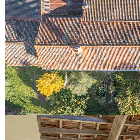
depuis la cuisine principale, est une pièce spectaculaire
dotée de portes coulissantes qui s'ouvrent sur la terrasse
arrière ensoleillée, créant ainsi une transition harmonieuse
entre l'intérieur et l'extérieur. Une petite mezzanine
surplombe la piscine, avec la salle des pompes située en
dessous.
Studio Gîte : Situé dans un coin privé du jardin, ce gîte
indépendant comprend un salon/cuisine, une salle de
douche et un coin salon privé à l'avant, idéal pour générer
des revenus locatifs ou accueillir des invités.
La propriété comprend un garage et un atelier au bout de
l'allée pavée, ainsi qu'une pièce supplémentaire servant
d'espace de rangement/atelier.
Les jardins matures et clos comprennent une serre, un
charmant jardin à l'avant avec un étang ornemental et un
pont en bois, ainsi qu'un parking sécurisé près des portes