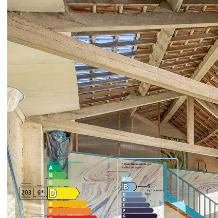
d'entrée électriques.
Cette propriété unique offre un confort et un potentiel
exceptionnels. Elle sera vendue vide, ce qui représente une
opportunité unique et simple d'acquérir une maison
spacieuse, prête à être habitée immédiatement.
**
Honoraires à la charge du vendeur
Nos honoraires
Nous contacter
Diagnostics énergétiques