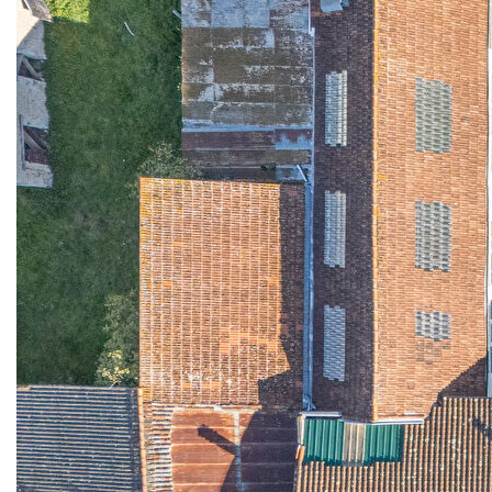
atelier lumineux. Une mezzanine séparée, avec rangements
intégrés, surplombe le premier salon.
La chambre 3 est équipée d'armoires murales à miroirs et
mène à une salle de bains attenante spacieuse avec douche
et double lavabo.
Les chambres 2, 4 et 5 ont chacune leur caractère
(notamment le beau parquet de la chambre 2) et offrent des
vues, les chambres 4 et 5 donnant sur la terrasse arrière.
La chambre 6 est accessible par un vestibule et dispose de
sa propre salle de douche et de ses propres toilettes.
Une salle de bains principale avec douche à l'italienne,
lavabo et WC, ainsi qu'une salle de sport dédiée à l'arrière
et un placard de rangement supplémentaire.
La salle de la piscine chauffée, accessible directement