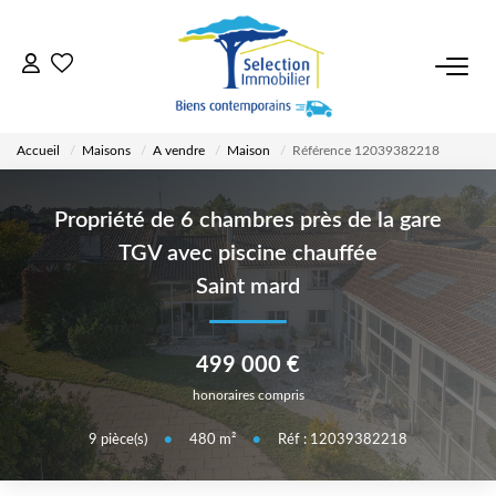
ACCUEIL
Accueil
Maisons
A vendre
Maison
Référence 12039382218
NOS BIENS
Propriété de 6 chambres près de la gare
VENDRE UN BIEN
TGV avec piscine chauffée
Saint mard
DÉPOSEZ VOTRE RECHERCHE
499 000 €
NOUS REJOINDRE
honoraires compris
9
pièce(s)
•
480
m²
•
Réf : 12039382218
CONTACT
EN