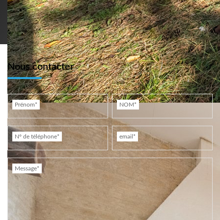
Nous contacter
Prénom*
NOM*
N° de téléphone*
email*
Message*