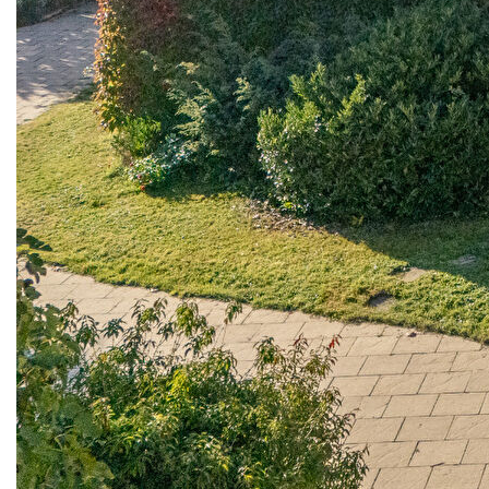
caractère, située dans un terrain privé et arboré. Cette
propriété est parfaitement configurée pour servir de vaste
résidence familiale, de luxueux gîte ou chambre d'hôtes, ou
encore de superbe pied-à-terre. Son emplacement très
recherché offre une connectivité exceptionnelle : à
seulement 10 minutes de la gare TGV de Surgères et à 30
minutes en voiture de la côte atlantique et de La Rochelle.
Le rez-de-chaussée est conçu pour offrir un espace de
réception et de confort généreux :
La cuisine principale en forme de L constitue le coeur de la
maison et donne accès à différents espaces, dont la
superbe piscine intérieure chauffée. Elle communique
directement avec l'entrée arrière et un charmant premier
salon équipé d'un poêle à bois confortable installé dans
une belle cheminée en pierre.