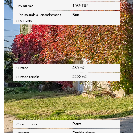
Prix au m2
1039 EUR
Bien soumis à l'encadrement
Non
des loyers
Surfaces
Surface
480 m2
Surface terrain
2200 m2
Extérieur
Construction
Pierre
Fenêtres
Double vitrage