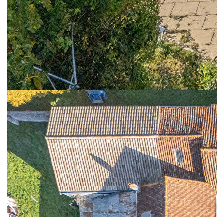
Une salle à manger centrale, avec un joli sol carrelé, abrite
l'escalier en bois menant au premier étage. À côté se
trouve une grande salle de loisirs vraiment exceptionnelle
(actuellement un bar/salle de réception) qui se distingue par
une immense cheminée à foyer ouvert, une double porte
d'entrée, un accès latéral et une mezzanine au-dessus.
Un deuxième salon près de l'entrée principale offre un
espace paisible et dédié à la détente.
La chambre 1 est dotée d'un joli sol carrelé et d'une
cheminée à bois. À cet étage se trouvent également une
salle de douche avec double lavabo et nombreux
rangements, ainsi que des toilettes séparées. Une
deuxième cuisine de style galère est située à l'arrière.
Une mezzanine ouverte et spacieuse surplombe la salle de
loisirs située en dessous, actuellement utilisée comme