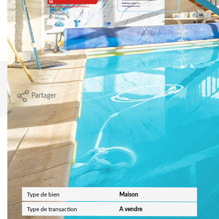
Montant estimé des dépenses annuelles d'énergie pour un
usage standard entre 4640€ et 6360€. Pour la date de
référence 01/01/2021.
Imprimer
Partager
Calculer mon budget
Caractéristiques détaillées
Général
Type de bien
Maison
Type de transaction
A vendre