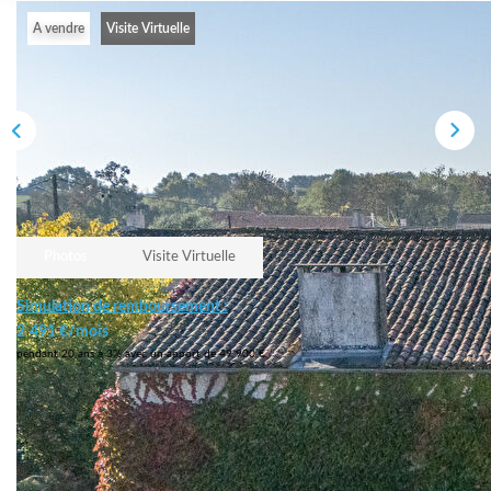
A vendre
Visite Virtuelle
Photos
Visite Virtuelle
Simulation de remboursement :
2 491 €/mois
pendant 20 ans à 3% avec un apport de 49 900 €
Description
Réf : 12039382218
Une maison unique et spacieuse, pleine de charme et de