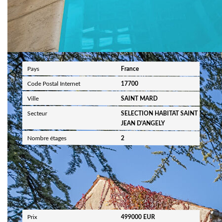
Localisation
Pays
France
Code Postal Internet
17700
Ville
SAINT MARD
Secteur
SELECTION HABITAT SAINT
JEAN D'ANGELY
Nombre étages
2
Aspects financiers
Prix
499000 EUR