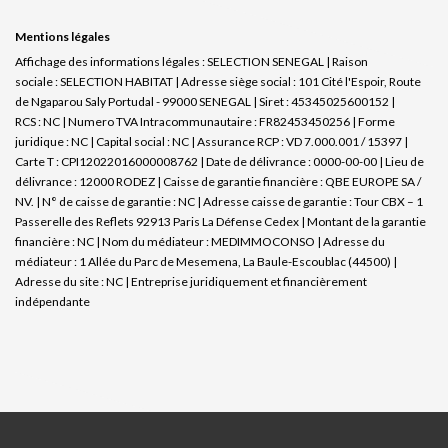
Mentions légales
Affichage des informations légales : SELECTION SENEGAL | Raison
sociale : SELECTION HABITAT | Adresse siège social : 101 Cité l'Espoir, Route
de Ngaparou Saly Portudal - 99000 SENEGAL | Siret : 45345025600152 |
RCS : NC | Numero TVA Intracommunautaire : FR82453450256 | Forme
juridique : NC | Capital social : NC | Assurance RCP : VD 7.000.001 / 15397 |
Carte T : CPI12022016000008762 | Date de délivrance : 0000-00-00 | Lieu de
délivrance : 12000 RODEZ | Caisse de garantie financière : QBE EUROPE SA /
NV. | N° de caisse de garantie : NC | Adresse caisse de garantie : Tour CBX – 1
Passerelle des Reflets 92913 Paris La Défense Cedex | Montant de la garantie
financière : NC | Nom du médiateur : MEDIMMOCONSO | Adresse du
médiateur : 1 Allée du Parc de Mesemena, La Baule-Escoublac (44500) |
Adresse du site : NC |
Entreprise juridiquement et financièrement
indépendante