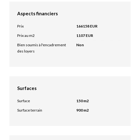
Aspects financiers
Prix
166158 EUR
Prix au m2
1107 EUR
Bien soumis à l'encadrement
Non
des loyers
Surfaces
Surface
150 m2
Surface terrain
900 m2