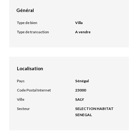
Général
Type de bien
Villa
Type de transaction
A vendre
Localisation
Pays
Sénégal
Code Postal Internet
23000
Ville
SALY
Secteur
SELECTION HABITAT
SENEGAL