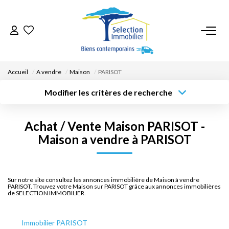
ACCUEIL
Accueil
A vendre
Maison
PARISOT
NOS BIENS
Modifier les critères de recherche
Type de
Localisation
transaction
Acheter
Saisissez la ville
VENDRE UN BIEN
Achat / Vente Maison PARISOT -
Type de bien
Surface min
Budget max
Sélectionnez...
Maison a vendre à PARISOT
DÉPOSEZ VOTRE RECHERCHE
Créer une
Rayon
Plus de critères
alerte
NOUS REJOINDRE
Sur notre site consultez les annonces immobilière de Maison à vendre
PARISOT. Trouvez votre Maison sur PARISOT grâce aux annonces immobilières
de SELECTION IMMOBILIER.
CONTACT
Immobilier PARISOT
EN