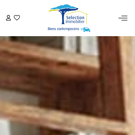
ACCUEIL
NOS BIENS
VENDRE UN BIEN
DÉPOSEZ VOTRE RECHERCHE
NOUS REJOINDRE
CONTACT
EN