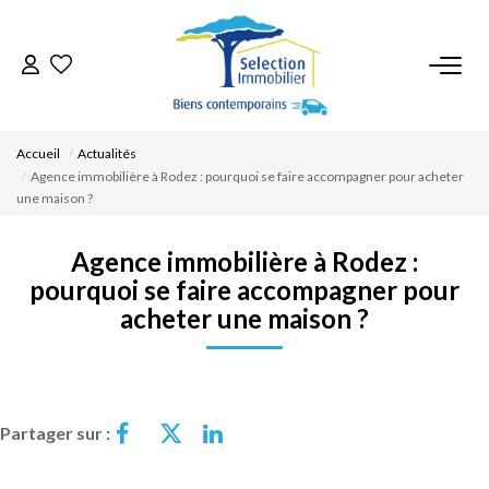
ACCUEIL
Accueil
Actualités
NOS BIENS
Agence immobilière à Rodez : pourquoi se faire accompagner pour acheter
une maison ?
VENDRE UN BIEN
Agence immobilière à Rodez :
pourquoi se faire accompagner pour
DÉPOSEZ VOTRE RECHERCHE
acheter une maison ?
NOUS REJOINDRE
Partager sur :
CONTACT
EN