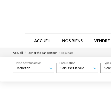
ACCUEIL
NOS BIENS
VENDRE 
Accueil
Recherche par secteur
Résultats
Type de transaction
Localisation
Type 
Acheter
Saisissez la ville
Séle