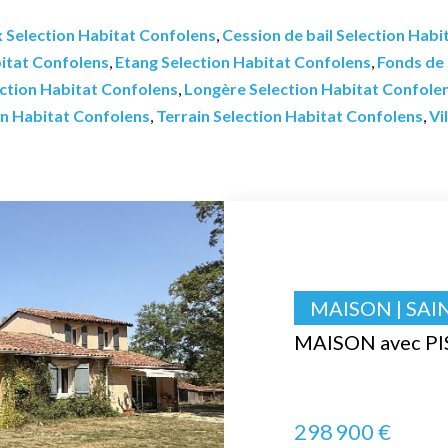
 Selection Habitat Confolens
,
Cession de bail Selection Hab
bitat Confolens
,
Etang Selection Habitat Confolens
,
Fonds de
ction Habitat Confolens
,
Longère Selection Habitat Confole
on Habitat Confolens
,
Terrain Selection Habitat Confolens
,
Vi
MAISON | SAI
MAISON avec PI
298 900 €