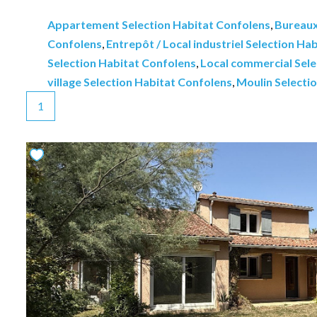
Appartement Selection Habitat Confolens
,
Bureaux
Confolens
,
Entrepôt / Local industriel Selection Ha
Selection Habitat Confolens
,
Local commercial Sele
village Selection Habitat Confolens
,
Moulin Selecti
1