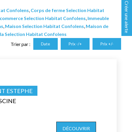
Créer une alerte
itat Confolens
,
Corps de ferme Selection Habitat
 commerce Selection Habitat Confolens
,
Immeuble
ns
,
Maison Selection Habitat Confolens
,
Maison de
lla Selection Habitat Confolens
Trier par :
Date
Prix -/+
Prix +/-
NT ESTEPHE
SCINE
DÉCOUVRIR