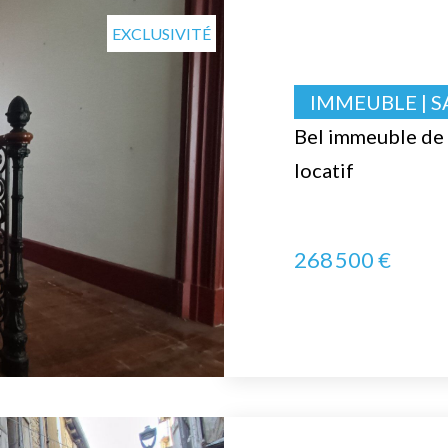
EXCLUSIVITÉ
IMMEUBLE | S
Bel immeuble de r
locatif
268 500 €