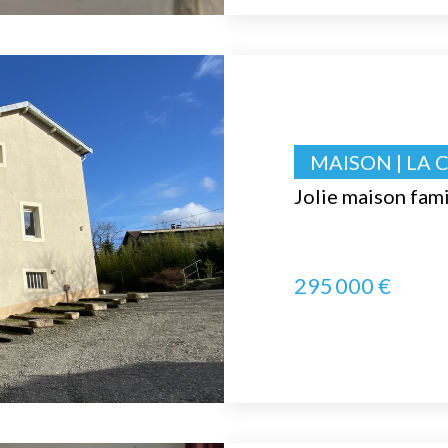
MAISON | LA 
Jolie maison fami
295 000 €