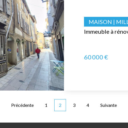
MAISON | MIL
Immeuble à rénov
60 000 €
Précédente
1
2
3
4
Suivante