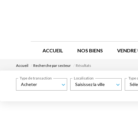
ACCUEIL
NOS BIENS
VENDRE 
Accueil
Recherche par secteur
Résultats
Type de transaction
Localisation
Type 
Acheter
Saisissez la ville
Séle