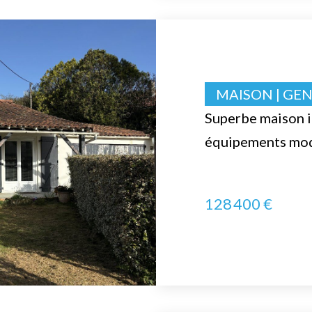
MAISON | GE
Superbe maison i
équipements mode
128 400 €