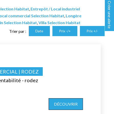
Créer une alerte
lection Habitat
,
Entrepôt / Local industriel
ocal commercial Selection Habitat
,
Longère
in Selection Habitat
,
Villa Selection Habitat
Trier par :
Date
Prix -/+
Prix +/-
RCIAL | RODEZ
ntabilité - rodez
DÉCOUVRIR