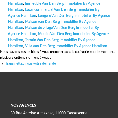
Hamilton
,
Immeuble Van Den Berg Immobilier By Agence
Hamilton
,
Local commercial Van Den Berg Immobilier By
Agence Hamilton
,
Longère Van Den Berg Immobilier By Agence
Hamilton
,
Maison Van Den Berg Immobilier By Agence
Hamilton
,
Maison de village Van Den Berg Immobilier By
Agence Hamilton
,
Moulin Van Den Berg Immobilier By Agence
Hamilton
,
Terrain Van Den Berg Immobilier By Agence
Hamilton
,
Villa Van Den Berg Immobilier By Agence Hamilton
Nous n'avons pas de biens à vous proposer dans la catégorie pour le moment ,
plusieurs options s'offrent à vous :
Transmettez-nous votre demande
NOS AGENCES
30 Rue Antoine Armagnac, 11000 Carcassonne