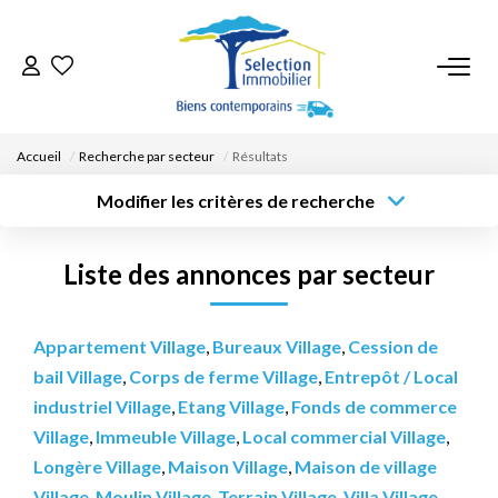
ACCUEIL
Accueil
Recherche par secteur
Résultats
NOS BIENS
Modifier les critères de recherche
Type de
Localisation
transaction
Acheter
Saisissez la ville
VENDRE UN BIEN
Liste des annonces par secteur
Type de bien
Surface min
Budget max
Sélectionnez...
DÉPOSEZ VOTRE RECHERCHE
Créer une
Appartement Village
,
Bureaux Village
,
Cession de
Rayon
Plus de critères
alerte
bail Village
,
Corps de ferme Village
,
Entrepôt / Local
NOUS REJOINDRE
industriel Village
,
Etang Village
,
Fonds de commerce
Village
,
Immeuble Village
,
Local commercial Village
,
CONTACT
Longère Village
,
Maison Village
,
Maison de village
EN
Village
,
Moulin Village
,
Terrain Village
,
Villa Village